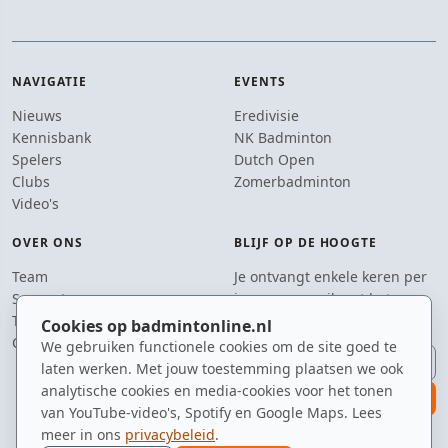
NAVIGATIE
EVENTS
Nieuws
Eredivisie
Kennisbank
NK Badminton
Spelers
Dutch Open
Clubs
Zomerbadminton
Video's
OVER ONS
BLIJF OP DE HOOGTE
Team
Je ontvangt enkele keren per
Supporters
jaar een e-mail met het
Tip de redactie
laatste badmintonnieuws.
Cookies op badmintonline.nl
Contact
We gebruiken functionele cookies om de site goed te
E-mailadres
laten werken. Met jouw toestemming plaatsen we ook
analytische cookies en media-cookies voor het tonen
aanmelden
van YouTube-video's, Spotify en Google Maps. Lees
meer in ons
privacybeleid
.