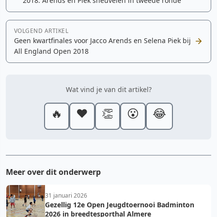
2018: Arends en Piek sneuvelen in tweede ronde
VOLGEND ARTIKEL
Geen kwartfinales voor Jacco Arends en Selena Piek bij
All England Open 2018
Wat vind je van dit artikel?
🔥
❤️
👏
😮
😂
Meer over dit onderwerp
31 januari 2026
Gezellig 12e Open Jeugdtoernooi Badminton
2026 in breedtesporthal Almere