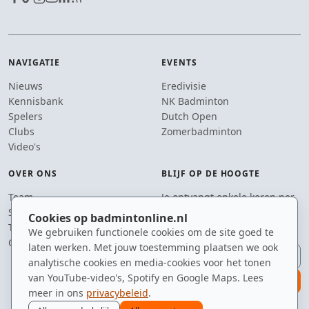
NAVIGATIE
EVENTS
Nieuws
Eredivisie
Kennisbank
NK Badminton
Spelers
Dutch Open
Clubs
Zomerbadminton
Video's
OVER ONS
BLIJF OP DE HOOGTE
Team
Je ontvangt enkele keren per
Supporters
jaar een e-mail met het
Cookies op badmintonline.nl
Tip de redactie
laatste badmintonnieuws.
We gebruiken functionele cookies om de site goed te
Contact
laten werken. Met jouw toestemming plaatsen we ook
E-mailadres
analytische cookies en media-cookies voor het tonen
van YouTube-video's, Spotify en Google Maps. Lees
aanmelden
meer in ons
privacybeleid
.