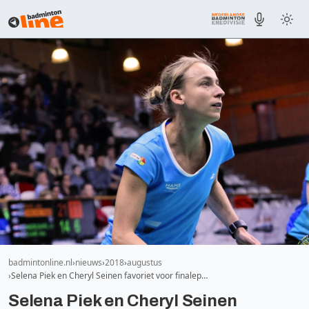
badmintonline.nl
nieuws
2018
augustus
Selena Piek en Cheryl Seinen favoriet voor finalep…
Selena Piek en Cheryl Seinen