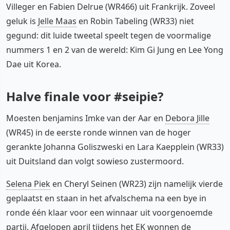
Villeger en Fabien Delrue (WR466) uit Frankrijk. Zoveel
geluk is
Jelle Maas
en Robin Tabeling (WR33) niet
gegund: dit luide tweetal speelt tegen de voormalige
nummers 1 en 2 van de wereld: Kim Gi Jung en Lee Yong
Dae uit Korea.
Halve finale voor #seipie?
Moesten benjamins Imke van der Aar en
Debora Jille
(WR45) in de eerste ronde winnen van de hoger
gerankte Johanna Goliszweski en Lara Kaepplein (WR33)
uit Duitsland dan volgt sowieso zustermoord.
Selena Piek
en Cheryl Seinen (WR23) zijn namelijk vierde
geplaatst en staan in het afvalschema na een bye in
ronde één klaar voor een winnaar uit voorgenoemde
partij. Afgelopen april tijdens het EK wonnen de