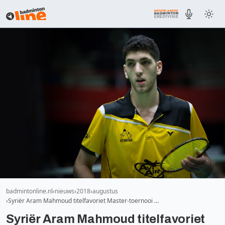
badmintonline.nl
nieuws
2018
augustus
Syriër Aram Mahmoud titelfavoriet Master-toernooi …
Syriër Aram Mahmoud titelfavoriet