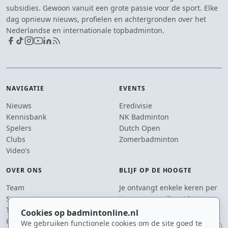
subsidies. Gewoon vanuit een grote passie voor de sport. Elke
dag opnieuw nieuws, profielen en achtergronden over het
Nederlandse en internationale topbadminton.
NAVIGATIE
EVENTS
Nieuws
Eredivisie
Kennisbank
NK Badminton
Spelers
Dutch Open
Clubs
Zomerbadminton
Video's
OVER ONS
BLIJF OP DE HOOGTE
Team
Je ontvangt enkele keren per
Supporters
jaar een e-mail met het
Tip de redactie
laatste badmintonnieuws.
Cookies op badmintonline.nl
Contact
We gebruiken functionele cookies om de site goed te
E-mailadres