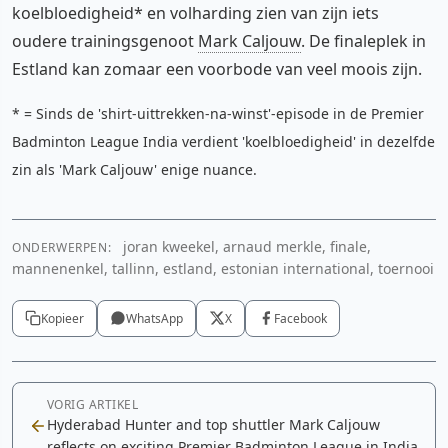
koelbloedigheid* en volharding zien van zijn iets
oudere trainingsgenoot
Mark Caljouw
. De finaleplek in
Estland kan zomaar een voorbode van veel moois zijn.
* = Sinds de 'shirt-uittrekken-na-winst'-episode in de Premier
Badminton League India verdient 'koelbloedigheid' in dezelfde
zin als 'Mark Caljouw' enige nuance.
joran kweekel, arnaud merkle, finale,
ONDERWERPEN:
mannenenkel, tallinn, estland, estonian international, toernooi
Kopieer
WhatsApp
X
Facebook
VORIG ARTIKEL
Hyderabad Hunter and top shuttler Mark Caljouw
reflects on exciting Premier Badminton League in India