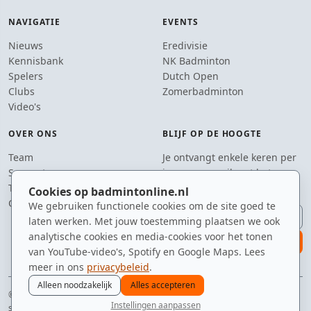
NAVIGATIE
EVENTS
Nieuws
Eredivisie
Kennisbank
NK Badminton
Spelers
Dutch Open
Clubs
Zomerbadminton
Video's
OVER ONS
BLIJF OP DE HOOGTE
Team
Je ontvangt enkele keren per
Supporters
jaar een e-mail met het
Tip de redactie
laatste badmintonnieuws.
Cookies op badmintonline.nl
Contact
We gebruiken functionele cookies om de site goed te
E-mailadres
laten werken. Met jouw toestemming plaatsen we ook
analytische cookies en media-cookies voor het tonen
aanmelden
van YouTube-video's, Spotify en Google Maps. Lees
meer in ons
privacybeleid
.
Alleen noodzakelijk
Alles accepteren
© 2010–2026 badmintonline.nl · al 15+ jaar de constante factor in je
Instellingen aanpassen
sporttas