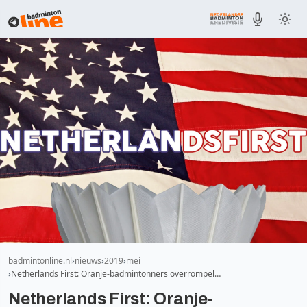
badmintonline.nl
nieuws
2019
mei
Netherlands First: Oranje-badmintonners overrompel…
Netherlands First: Oranje-