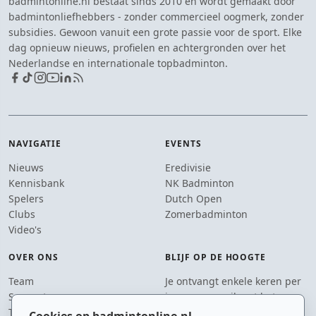
badmintonline.nl bestaat sinds 2010 en wordt gemaakt door
badmintonliefhebbers - zonder commercieel oogmerk, zonder
subsidies. Gewoon vanuit een grote passie voor de sport. Elke
dag opnieuw nieuws, profielen en achtergronden over het
Nederlandse en internationale topbadminton.
NAVIGATIE
EVENTS
Nieuws
Eredivisie
Kennisbank
NK Badminton
Spelers
Dutch Open
Clubs
Zomerbadminton
Video's
OVER ONS
BLIJF OP DE HOOGTE
Team
Je ontvangt enkele keren per
Supporters
jaar een e-mail met het
Tip de redactie
laatste badmintonnieuws.