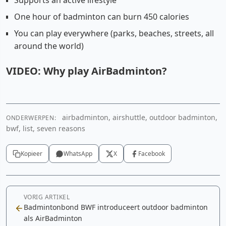
Supports an active lifestyle
One hour of badminton can burn 450 calories
You can play everywhere (parks, beaches, streets, all
around the world)
VIDEO: Why play AirBadminton?
airbadminton, airshuttle, outdoor badminton,
ONDERWERPEN:
YouTube video
bwf, list, seven reasons
Cookie-instellingen aanpassen
Kopieer
WhatsApp
X
Facebook
VORIG ARTIKEL
Badmintonbond BWF introduceert outdoor badminton
als AirBadminton