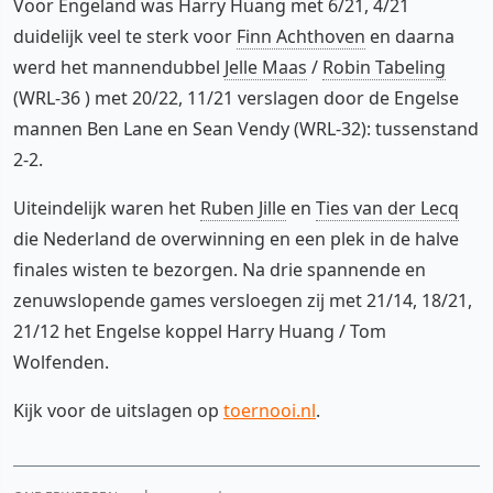
Voor Engeland was Harry Huang met 6/21, 4/21
duidelijk veel te sterk voor
Finn Achthoven
en daarna
werd het mannendubbel
Jelle Maas
/
Robin Tabeling
(WRL-36 ) met 20/22, 11/21 verslagen door de Engelse
mannen Ben Lane en Sean Vendy (WRL-32): tussenstand
2-2.
Uiteindelijk waren het
Ruben Jille
en
Ties van der Lecq
die Nederland de overwinning en een plek in de halve
finales wisten te bezorgen. Na drie spannende en
zenuwslopende games versloegen zij met 21/14, 18/21,
21/12 het Engelse koppel Harry Huang / Tom
Wolfenden.
Kijk voor de uitslagen op
toernooi.nl
.