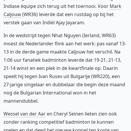
Indiase équipe zich terug uit het toernooi. Voor
Mark
Caljouw
(WR36) leverde dat een rustdag op bij het
verstek gaan van Indiël Ajay Jayaram.
In de wedstrijd tegen Nhat Nguyen (Ierland, WR63)
moest de Nederlander flink aan het werk: pas vanaf 13-
13 in de derde game maakte Caljouw het verschil. Na
1:06 uur fanatiek badminton leverde dat 19-21, 21-13,
21-14 winst en een plek in de kwartfinale op. Daarin
speelt hij tegen Ivan Rusev uit Bulgarije (WR220), een
27-jarige singelaar en dubbelaar die begin deze maand
nog de Bulgarian International won in het
mannendubbel.
Wessel van der Aar
en Cheryl Seinen lieten zien ook
zonder ranking competitief badminton te kunnen
spelen en dat deed het nieuwe koppel ten koste van