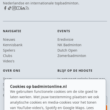
Nederlandse en internationale topbadminton.
NAVIGATIE
EVENTS
Nieuws
Eredivisie
Kennisbank
NK Badminton
Spelers
Dutch Open
Clubs
Zomerbadminton
Video's
OVER ONS
BLIJF OP DE HOOGTE
Team
Je ontvangt enkele keren per
Supporters
jaar een e-mail met het
Cookies op badmintonline.nl
Tip de redactie
laatste badmintonnieuws.
We gebruiken functionele cookies om de site goed te
Contact
laten werken. Met jouw toestemming plaatsen we ook
E-mailadres
analytische cookies en media-cookies voor het tonen
van YouTube-video's, Spotify en Google Maps. Lees
aanmelden