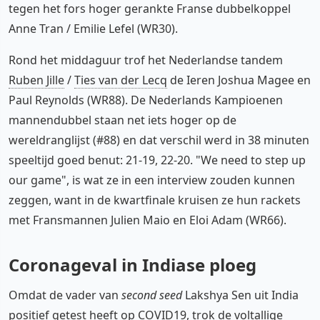
tegen het fors hoger gerankte Franse dubbelkoppel
Anne Tran / Emilie Lefel (WR30).
Rond het middaguur trof het Nederlandse tandem
Ruben Jille
/
Ties van der Lecq
de Ieren Joshua Magee en
Paul Reynolds (WR88). De Nederlands Kampioenen
mannendubbel staan net iets hoger op de
wereldranglijst (#88) en dat verschil werd in 38 minuten
speeltijd goed benut: 21-19, 22-20. "We need to step up
our game", is wat ze in een interview zouden kunnen
zeggen, want in de kwartfinale kruisen ze hun rackets
met Fransmannen Julien Maio en Eloi Adam (WR66).
Coronageval in Indiase ploeg
Omdat de vader van
second seed
Lakshya Sen uit India
positief getest heeft op COVID19, trok de voltallige