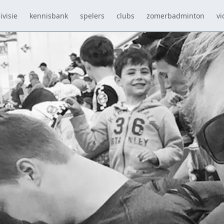
ivisie
kennisbank
spelers
clubs
zomerbadminton
vi