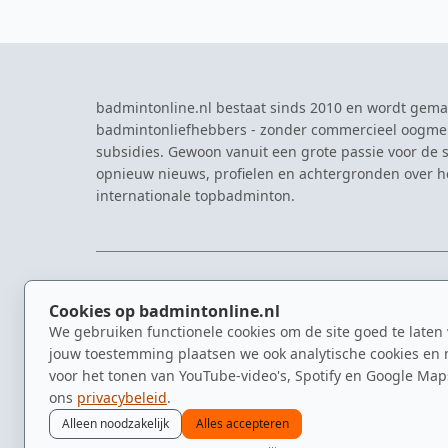
badmintonline.nl bestaat sinds 2010 en wordt gema
badmintonliefhebbers - zonder commercieel oogme
subsidies. Gewoon vanuit een grote passie voor de s
opnieuw nieuws, profielen en achtergronden over 
internationale topbadminton.
NAVIGATIE
EVENTS
Cookies op badmintonline.nl
Nieuws
Eredivisie
We gebruiken functionele cookies om de site goed te laten
Kennisbank
NK Badmin
jouw toestemming plaatsen we ook analytische cookies en 
Spelers
Dutch Ope
voor het tonen van YouTube-video's, Spotify en Google Map
Clubs
Zomerbadm
ons
privacybeleid
.
Video's
Alleen noodzakelijk
Alles accepteren