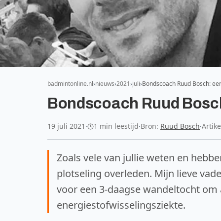
badmintonline.nl
nieuws
2021
juli
Bondscoach Ruud Bosch: ee
Bondscoach Ruud Bosch:
19 juli 2021
·
1 min leestijd
·
Bron:
Ruud Bosch
·
Artik
Zoals vele van jullie weten en hebben
plotseling overleden. Mijn lieve vade
voor een 3-daagse wandeltocht om 
energiestofwisselingsziekte.