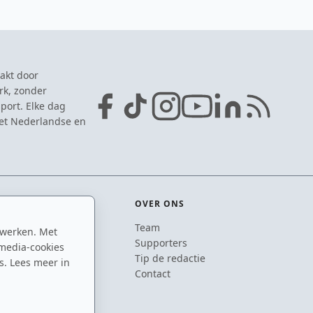
akt door
rk, zonder
port. Elke dag
het Nederlandse en
OVER ONS
Team
 werken. Met
ton
Supporters
media-cookies
n
Tip de redactie
s. Lees meer in
inton
Contact