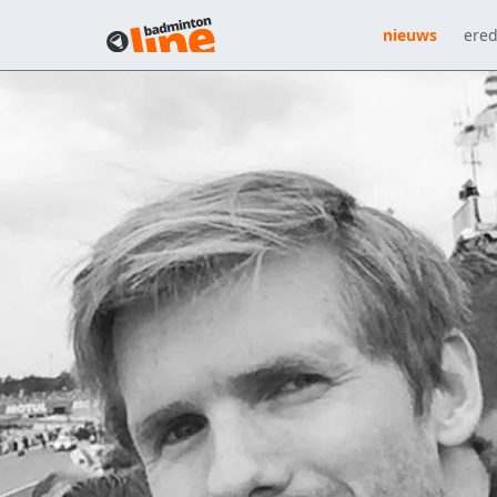
nieuws
ered