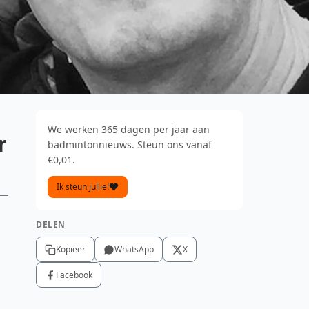
We werken 365 dagen per jaar aan
r
badmintonnieuws. Steun ons vanaf
€0,01.
Ik steun jullie!
DELEN
Kopieer
WhatsApp
X
Facebook