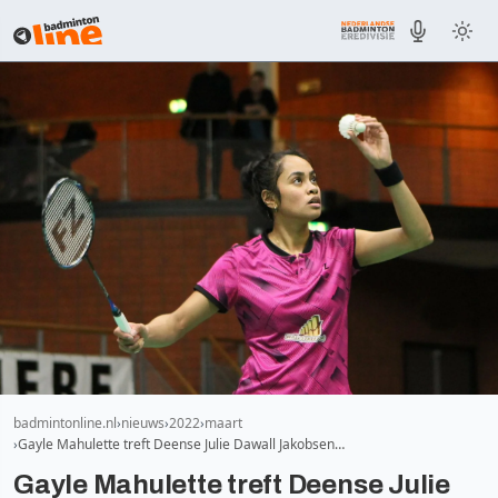
badmintonline.nl
nieuws
2022
maart
Gayle Mahulette treft Deense Julie Dawall Jakobsen…
Gayle Mahulette treft Deense Julie