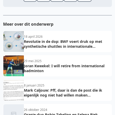
Meer over dit onderwerp
18 april 2026
Revolutie in de dop: BWF voert druk op met
synthetische shuttles in internationale
toernooien
29 mei 2025
Joran Kweekel: I will retire from international
badminton
8 januari 2025
Mark Caljouw: Pff, daar is dan de post die ik
eigenlijk nog niet had willen maken...
26 oktober 2024
Oranje-duo Robin Tabeling en Selena Piek