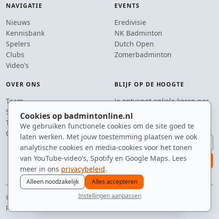
NAVIGATIE
EVENTS
Nieuws
Eredivisie
Kennisbank
NK Badminton
Spelers
Dutch Open
Clubs
Zomerbadminton
Video's
OVER ONS
BLIJF OP DE HOOGTE
Team
Je ontvangt enkele keren per
Supporters
jaar een e-mail met het
Cookies op badmintonline.nl
Tip de redactie
laatste badmintonnieuws.
We gebruiken functionele cookies om de site goed te
Contact
laten werken. Met jouw toestemming plaatsen we ook
E-mailadres
analytische cookies en media-cookies voor het tonen
van YouTube-video's, Spotify en Google Maps. Lees
aanmelden
meer in ons
privacybeleid
.
Alleen noodzakelijk
Alles accepteren
Instellingen aanpassen
© 2010–2026 badmintonline.nl · hart voor de sport, oog voor de shuttle
nieuws
spelers
ranglijst
zomer
menu
privacy
disclaimer
versie
cookies