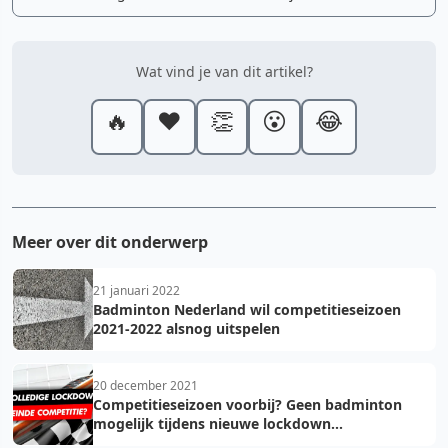
Wat vind je van dit artikel?
🔥
❤️
👏
😮
😂
Meer over dit onderwerp
21 januari 2022
Badminton Nederland wil competitieseizoen
2021-2022 alsnog uitspelen
20 december 2021
Competitieseizoen voorbij? Geen badminton
mogelijk tijdens nieuwe lockdown...