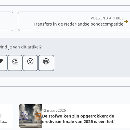
VOLGEND ARTIKEL
Transfers in de Nederlandse bondscompetitie
ind je van dit artikel?
️
👏
😮
😂
12 maart 2026
l
De stofwolken zijn opgetrokken: de
laar
eredivisie-finale van 2026 is een feit!