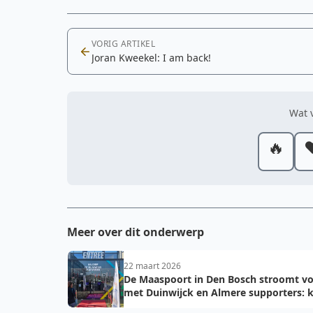
VORIG ARTIKEL
Joran Kweekel: I am back!
Wat v
🔥
❤
Meer over dit onderwerp
22 maart 2026
De Maaspoort in Den Bosch stroomt vo
met Duinwijck en Almere supporters: k
voor de finale!