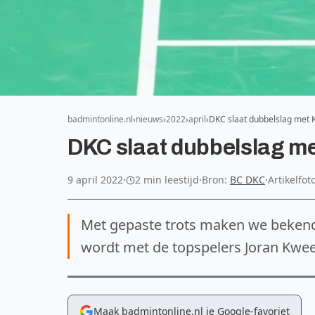
badmintonline.nl
nieuws
2022
april
DKC slaat dubbelslag met 
DKC slaat dubbelslag me
9 april 2022
·
2 min leestijd
·
Bron:
BC DKC
·
Artikelfo
Met gepaste trots maken we bekend
wordt met de topspelers Joran Kweek
Maak badmintonline.nl je Google-favoriet