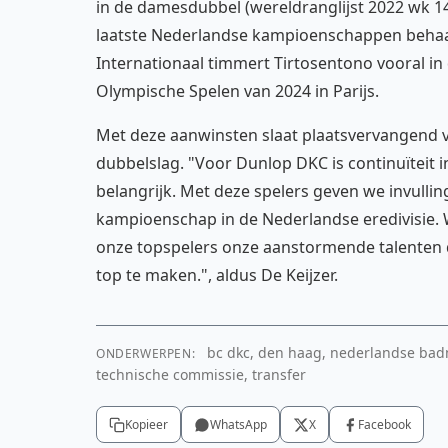
in de damesdubbel (wereldranglijst 2022 wk 14:
laatste Nederlandse kampioenschappen behaal
Internationaal timmert Tirtosentono vooral i
Olympische Spelen van 2024 in Parijs.
Met deze aanwinsten slaat plaatsvervangend vo
dubbelslag. "Voor Dunlop DKC is continuïteit 
belangrijk. Met deze spelers geven we invulli
kampioenschap in de Nederlandse eredivisie
onze topspelers onze aanstormende talenten de
top te maken.", aldus De Keijzer.
bc dkc, den haag, nederlandse badmin
ONDERWERPEN:
technische commissie, transfer
Kopieer
WhatsApp
X
Facebook