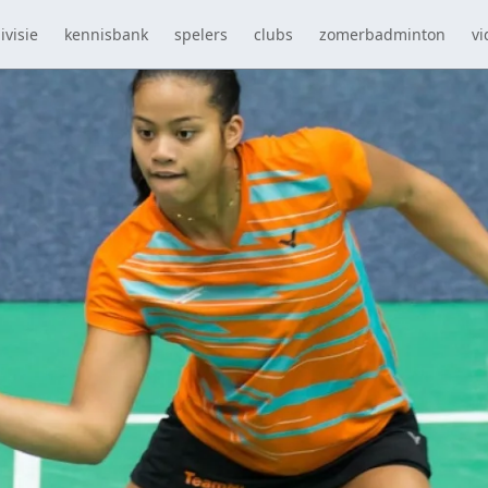
ivisie
kennisbank
spelers
clubs
zomerbadminton
vi