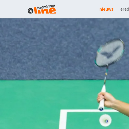
nieuws
ered