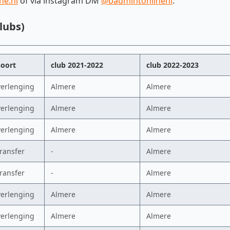
ne.nl
of via instagram DM
@badmintonlinenl
.
lubs)
soort
club 2021-2022
club 2022-2023
verlenging
Almere
Almere
verlenging
Almere
Almere
verlenging
Almere
Almere
transfer
-
Almere
transfer
-
Almere
verlenging
Almere
Almere
verlenging
Almere
Almere