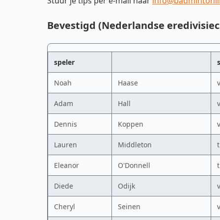
Stuur je tips per e-mail naar
info@badmintonli
Bevestigd (Nederlandse eredivisiec
speler
Noah
Haase
Adam
Hall
Dennis
Koppen
Lauren
Middleton
Eleanor
O'Donnell
Diede
Odijk
Cheryl
Seinen