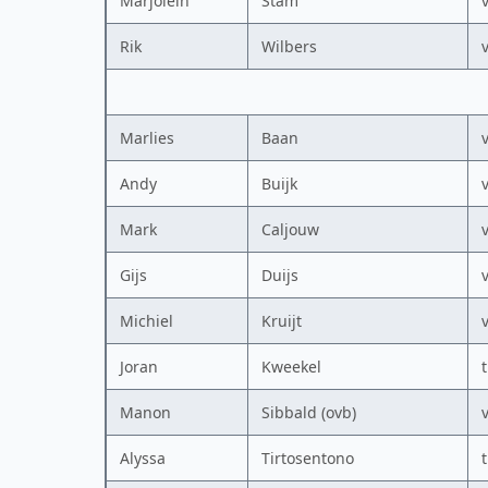
Marjolein
Stam
Rik
Wilbers
Marlies
Baan
Andy
Buijk
Mark
Caljouw
Gijs
Duijs
Michiel
Kruijt
Joran
Kweekel
Manon
Sibbald (ovb)
Alyssa
Tirtosentono