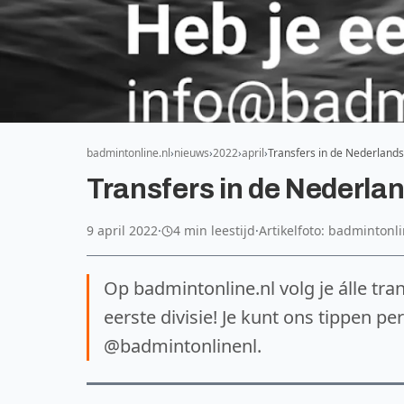
badmintonline.nl
nieuws
2022
april
Transfers in de Nederland
Transfers in de Nederla
9 april 2022
·
4 min leestijd
·
Artikelfoto: badmintonli
Op badmintonline.nl volg je álle tr
eerste divisie! Je kunt ons tippen 
@badmintonlinenl.