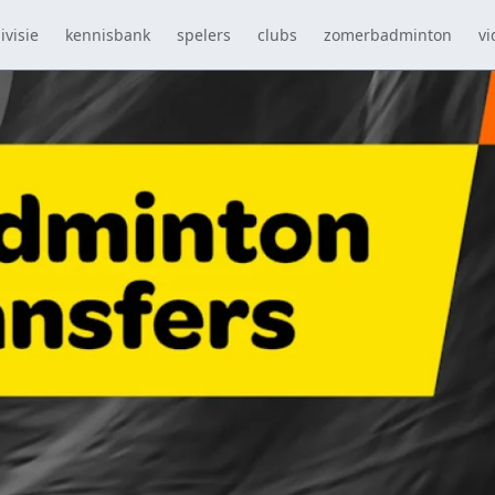
ivisie
kennisbank
spelers
clubs
zomerbadminton
vi