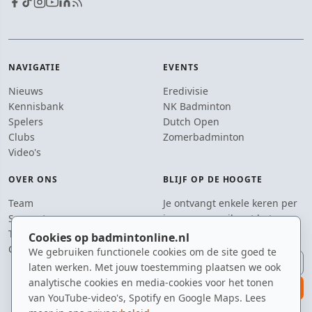
NAVIGATIE
EVENTS
Nieuws
Eredivisie
Kennisbank
NK Badminton
Spelers
Dutch Open
Clubs
Zomerbadminton
Video's
OVER ONS
BLIJF OP DE HOOGTE
Team
Je ontvangt enkele keren per
Supporters
jaar een e-mail met het
Tip de redactie
laatste badmintonnieuws.
Cookies op badmintonline.nl
Contact
We gebruiken functionele cookies om de site goed te
E-mailadres
laten werken. Met jouw toestemming plaatsen we ook
analytische cookies en media-cookies voor het tonen
aanmelden
van YouTube-video's, Spotify en Google Maps. Lees