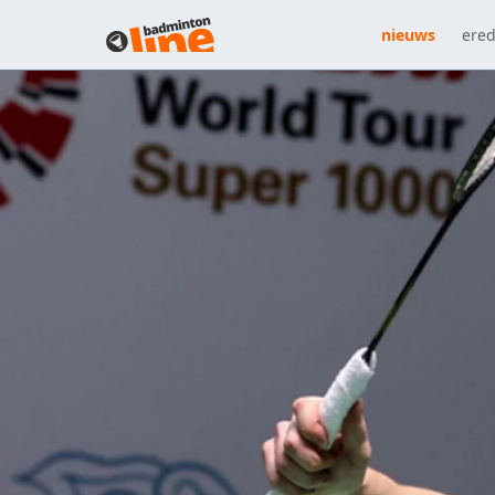
nieuws
ered