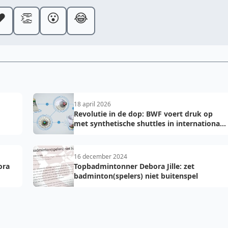
️
👏
😮
😂
18 april 2026
Revolutie in de dop: BWF voert druk op
met synthetische shuttles in internationale
toernooien
16 december 2024
ora
Topbadmintonner Debora Jille: zet
badminton(spelers) niet buitenspel