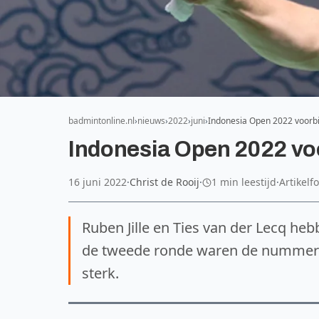
badmintonline.nl
nieuws
2022
juni
Indonesia Open 2022 voorb
Indonesia Open 2022 voo
16 juni 2022
·
Christ de Rooij
·
1 min leestijd
·
Artikelf
Ruben Jille en Ties van der Lecq he
de tweede ronde waren de nummers 7
sterk.