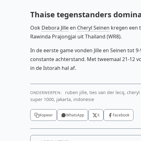
Thaise tegenstanders domin
Ook
Debora Jille
en
Cheryl Seinen
kregen een t
Rawinda Prajongjai uit Thailand (WR8).
In de eerste game vonden Jille en Seinen tot 
constante achterstand. Met tweemaal 21-12 v
in de Istorah hal af.
ruben jille, ties van der lecq, cheryl
ONDERWERPEN:
super 1000, jakarta, indonesie
Kopieer
WhatsApp
X
Facebook