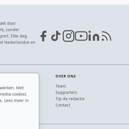
akt door
rk, zonder
port. Elke dag
het Nederlandse en
OVER ONS
Team
 werken. Met
ton
Supporters
media-cookies
n
Tip de redactie
s. Lees meer in
inton
Contact