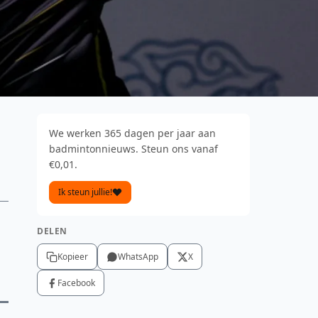
We werken 365 dagen per jaar aan
badmintonnieuws. Steun ons vanaf
€0,01.
Ik steun jullie!
DELEN
Kopieer
WhatsApp
X
Facebook