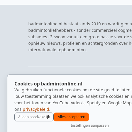
badmintonline.nl bestaat sinds 2010 en wordt gema
badmintonliefhebbers - zonder commercieel oogme
subsidies. Gewoon vanuit een grote passie voor de s
opnieuw nieuws, profielen en achtergronden over 
internationale topbadminton.
NAVIGATIE
EVENTS
Cookies op badmintonline.nl
Nieuws
Eredivisie
We gebruiken functionele cookies om de site goed te laten
Kennisbank
NK Badmin
jouw toestemming plaatsen we ook analytische cookies en 
Spelers
Dutch Ope
voor het tonen van YouTube-video's, Spotify en Google Map
Clubs
Zomerbadm
ons
privacybeleid
.
Video's
Alleen noodzakelijk
Alles accepteren
Instellingen aanpassen