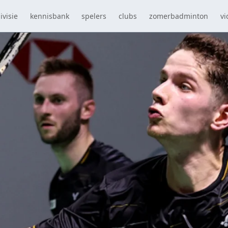
ivisie
kennisbank
spelers
clubs
zomerbadminton
vi