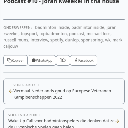
Podcast #10 - Joran Kweekel in tha house
badminton inside, badmintoninside, joran
ONDERWERPEN:
Spotify
kweekel, topsport, topbadminton, podcast, michael loos,
russell muns, interview, spotify, dunlop, sponsoring, wk, mark
Cookie-instellingen aanpassen
caljouw
Kopieer
WhatsApp
X
Facebook
VORIG ARTIKEL
Viermaal Nederlands goud op Europese Veteranen
Kampioenschappen 2022
VOLGEND ARTIKEL
Wake Up Call voor badmintonspelers die denken dat ze
de Olympische Spelen gaan halen