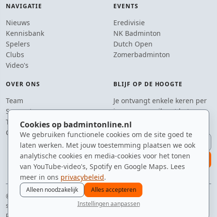
NAVIGATIE
EVENTS
Nieuws
Eredivisie
Kennisbank
NK Badminton
Spelers
Dutch Open
Clubs
Zomerbadminton
Video's
OVER ONS
BLIJF OP DE HOOGTE
Team
Je ontvangt enkele keren per
Supporters
jaar een e-mail met het
Tip de redactie
laatste badmintonnieuws.
Cookies op badmintonline.nl
Contact
We gebruiken functionele cookies om de site goed te
E-mailadres
laten werken. Met jouw toestemming plaatsen we ook
analytische cookies en media-cookies voor het tonen
aanmelden
van YouTube-video's, Spotify en Google Maps. Lees
meer in ons
privacybeleid
.
Alleen noodzakelijk
Alles accepteren
© 2010–2026 badmintonline.nl · al 15+ jaar de constante factor in je
Instellingen aanpassen
sporttas
nieuws
spelers
ranglijst
zomer
menu
privacy
disclaimer
versie
cookies