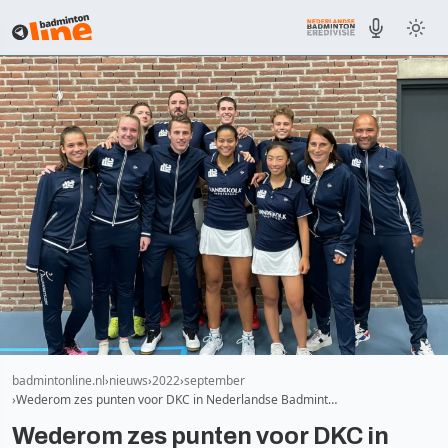
badmintonline.nl
nieuws
2022
september
Wederom zes punten voor DKC in Nederlandse Badmint…
Wederom zes punten voor DKC in