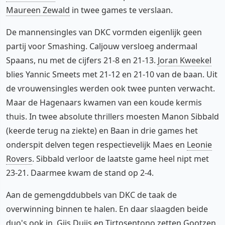
Maureen Zewald
in twee games te verslaan.
De mannensingles van DKC vormden eigenlijk geen
partij voor Smashing. Caljouw versloeg andermaal
Spaans, nu met de cijfers 21-8 en 21-13.
Joran Kweekel
blies Yannic Smeets met 21-12 en 21-10 van de baan. Uit
de vrouwensingles werden ook twee punten verwacht.
Maar de Hagenaars kwamen van een koude kermis
thuis. In twee absolute thrillers moesten Manon Sibbald
(keerde terug na ziekte) en Baan in drie games het
onderspit delven tegen respectievelijk Maes en
Leonie
Rovers
. Sibbald verloor de laatste game heel nipt met
23-21. Daarmee kwam de stand op 2-4.
Aan de gemengddubbels van DKC de taak de
overwinning binnen te halen. En daar slaagden beide
duo's ook in.
Gijs Duijs
en Tirtosentono zetten Gootzen