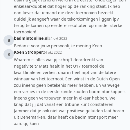
enkelaar/dubbel dat hoger op de ranking staat. Ik heb
dan liever dat iemand die deze toernooien bezoekt
duidelijk aangeeft waar de tekortkomingen liggen ipv
terug te komen op eerdere resultaten op minder sterke
toernooien!
badmintonline.nl
24 okt 2022
B
Bedankt voor jouw persoonlijke mening Koen.
Koen Strooper
24 okt 2022
K
Waarom is alles wat jij schrijft doordrenkt van
negativiteit? Mats haalt in het U17 toernooi de
kwartfinale en verliest daarin heel nipt van de latere
winnaar van het toernooi. Een winst in de Dutch Open
zou ineens geen betekenis meer hebben. En vanwege
een verlies in de eerste ronde zouden badmintonkoppels
ineens geen vertrouwen meer in elkaar hebben. Wel
knap dat jij dat vanaf een tribune kunt constateren.
Jammer dat je ook niet wat positieve geluiden laat horen
uit Denemarken, daar heeft de badmintonsport meer
aan. gr, koen