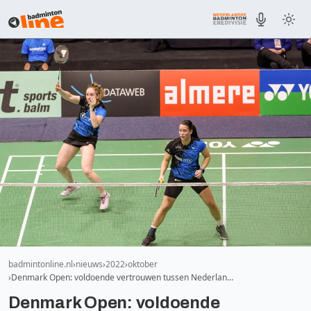
badmintonline.nl
nieuws
2022
oktober
Denmark Open: voldoende vertrouwen tussen Nederlan…
Denmark Open: voldoende