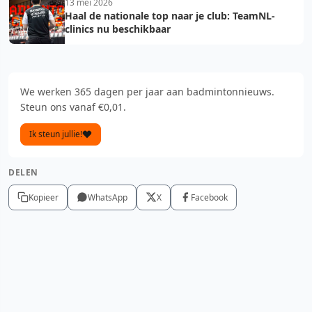
13 mei 2026
Haal de nationale top naar je club: TeamNL-
clinics nu beschikbaar
We werken 365 dagen per jaar aan badmintonnieuws.
Steun ons vanaf €0,01.
Ik steun jullie!
DELEN
Kopieer
WhatsApp
X
Facebook