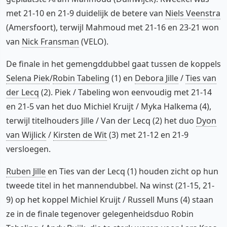
met 21-10 en 21-9 duidelijk de betere van
Niels Veenstra
(Amersfoort), terwijl Mahmoud met 21-16 en 23-21 won
van
Nick Fransman
(VELO).
De finale in het gemengddubbel gaat tussen de koppels
Selena Piek
/
Robin Tabeling
(1) en
Debora Jille
/
Ties van
der Lecq
(2). Piek / Tabeling won eenvoudig met 21-14
en 21-5 van het duo Michiel Kruijt / Myka Halkema (4),
terwijl titelhouders Jille / Van der Lecq (2) het duo
Dyon
van Wijlick
/
Kirsten de Wit
(3) met 21-12 en 21-9
versloegen.
Ruben Jille
en Ties van der Lecq (1) houden zicht op hun
tweede titel in het mannendubbel. Na winst (21-15, 21-
9) op het koppel Michiel Kruijt / Russell Muns (4) staan
ze in de finale tegenover gelegenheidsduo Robin