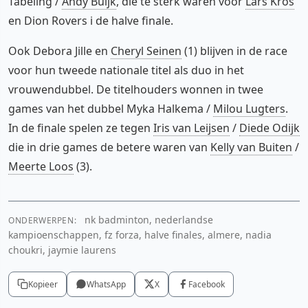
Tabeling /
Andy Buijk
, die te sterk waren voor
Lars Kros
en Dion Rovers i de halve finale.
Ook Debora Jille en
Cheryl Seinen
(1) blijven in de race
voor hun tweede nationale titel als duo in het
vrouwendubbel. De titelhouders wonnen in twee
games van het dubbel Myka Halkema /
Milou Lugters
.
In de finale spelen ze tegen
Iris van Leijsen
/
Diede Odijk
die in drie games de betere waren van
Kelly van Buiten
/
Meerte Loos
(3).
nk badminton, nederlandse
ONDERWERPEN:
kampioenschappen, fz forza, halve finales, almere, nadia
choukri, jaymie laurens
Kopieer
WhatsApp
X
Facebook