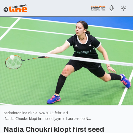
badmintonline.nl
nieuws
2023
februari
Nadia Choukri klopt first seed Jaymie Laurens op N…
Nadia Choukri klopt first seed