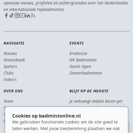
opnieuw nieuws, profielen en achtergronden over het Nederlandse
en internationale topbadminton.
NAVIGATIE
EVENTS
Nieuws
Eredivisie
Kennisbank
NK Badminton
Spelers
Dutch Open
Clubs
Zomerbadminton
Video's
OVER ONS
BLIJF OP DE HOOGTE
Team
Je ontvangt enkele keren per
Supporters
jaar een e-mail met het laatste
Tip de redactie
badmintonnieuws.
Cookies op badmintonline.nl
Contact
We gebruiken functionele cookies om de site goed te
E-mailadres
laten werken. Met jouw toestemming plaatsen we ook