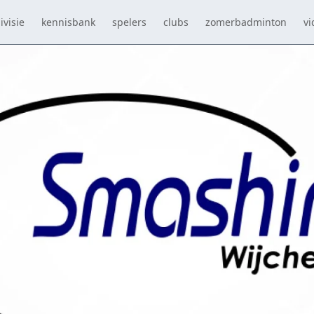
ivisie
kennisbank
spelers
clubs
zomerbadminton
vi