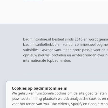
badmintonline.nl bestaat sinds 2010 en wordt gema
badmintonliefhebbers - zonder commercieel oogme
subsidies. Gewoon vanuit een grote passie voor de s
opnieuw nieuws, profielen en achtergronden over 
internationale topbadminton.
NAVIGATIE
EVENTS
Cookies op badmintonline.nl
Nieuws
Eredivisie
We gebruiken functionele cookies om de site goed te laten
Kennisbank
NK Badmin
jouw toestemming plaatsen we ook analytische cookies en 
Spelers
Dutch Ope
voor het tonen van YouTube-video's, Spotify en Google Map
Clubs
Zomerbadm