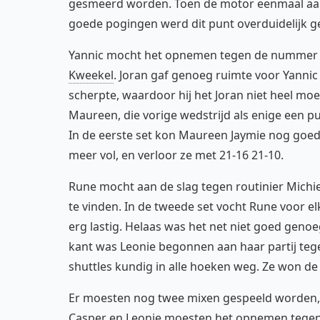
gesmeerd worden. Toen de motor eenmaal aa
goede pogingen werd dit punt overduidelijk 
Yannic mocht het opnemen tegen de nummer 2
Kweekel
. Joran gaf genoeg ruimte voor Yannic
scherpte, waardoor hij het Joran niet heel moe
Maureen, die vorige wedstrijd als enige een p
In de eerste set kon Maureen Jaymie nog goed o
meer vol, en verloor ze met 21-16 21-10.
Rune mocht aan de slag tegen routinier Michiel
te vinden. In de tweede set vocht Rune voor elk
erg lastig. Helaas was het net niet goed geno
kant was Leonie begonnen aan haar partij tege
shuttles kundig in alle hoeken weg. Ze won de 
Er moesten nog twee mixen gespeeld worden, e
Casper en Leonie moesten het opnemen tegen 