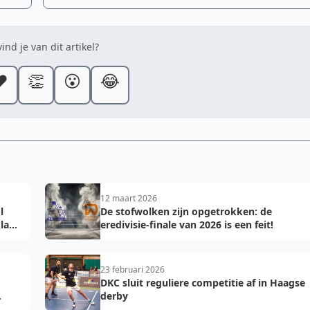
ind je van dit artikel?
️
👏
😮
😂
12 maart 2026
l
De stofwolken zijn opgetrokken: de
laar
eredivisie-finale van 2026 is een feit!
23 februari 2026
DKC sluit reguliere competitie af in Haagse
derby