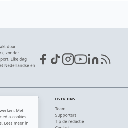
akt door
rk, zonder
port. Elke dag
het Nederlandse en
OVER ONS
Team
 werken. Met
ton
Supporters
media-cookies
n
Tip de redactie
s. Lees meer in
inton
Contact