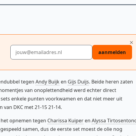
E-mailadres
aanmelden
endubbel tegen
Andy Buijk
en
Gijs Duijs
. Beide heren zaten
 momentjes van onoplettendheid werd echter direct
e sets enkele punten voorkwamen en dat niet meer uit
n van DKC met 21-15 21-14.
e het opnemen tegen
Charissa Kuiper
en
Alyssa Tirtosenton
gespeeld samen, dus de eerste set moest de olie nog