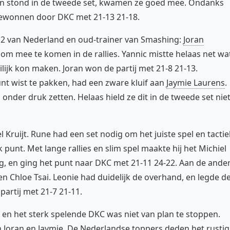
n stond in de tweede set, kwamen ze goed mee. Ondanks
gewonnen door DKC met 21-13 21-18.
 van Nederland en oud-trainer van Smashing:
Joran
 om mee te komen in de rallies. Yannic mistte helaas net wa
ilijk kon maken. Joran won de partij met 21-8 21-13.
unt wist te pakken, had een zware kluif aan
Jaymie Laurens
.
nder druk zetten. Helaas hield ze dit in de tweede set nie
 Kruijt. Rune had een set nodig om het juiste spel en tactie
 punt. Met lange rallies en slim spel maakte hij het Michiel
eg, en ging het punt naar DKC met 21-11 24-22. Aan de ande
n Chloe Tsai. Leonie had duidelijk de overhand, en legde d
partij met 21-7 21-11.
n het sterk spelende DKC was niet van plan te stoppen.
Joran en Jaymie. De Nederlandse toppers deden het rustig