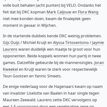
volle buit behalen (acht punten) bij VELO. Ondanks het
feit dat bij DKC kopman
Mark Caljouw
en
Flora Wang
niet mee konden doen, kwam de finaleplek geen
moment in gevaar in Wijchen.
In de startende dubbels kende DKC weinig problemen.
Gijs Duijs
/ Michiel Kruijt en
Alyssa Tirtosentono
/
Jaymie
Laurens
waren duidelijk een maatje te groot voor hun
opponenten. Beide koppels wonnen hun partij in twee
games. Datzelfde gebeurde bij de mannensingles.
Joran
Kweekel
en Kruijt waren te sterk voor respectievelijk
Teun Gootzen en Yannic Smeets.
De enige nederlaag voor de Hagenaars kwam op naam
van invalster Liselotte van Baalen in haar single tegen
Maureen Zeewald. Laurens zette DKC vervolgens op
een 1-5 voorsprong door een regelmatige zege op