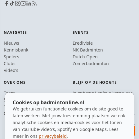
NAVIGATIE
EVENTS
Nieuws
Eredivisie
Kennisbank
NK Badminton
Spelers
Dutch Open
Clubs
Zomerbadminton
Video's
OVER ONS
BLIJF OP DE HOOGTE
Team
Je ontvangt enkele keren per
Supporters
jaar een e-mail met het
Cookies op badmintonline.nl
Tip de redactie
laatste badmintonnieuws.
We gebruiken functionele cookies om de site goed te
Contact
laten werken. Met jouw toestemming plaatsen we ook
E-mailadres
analytische cookies en media-cookies voor het tonen
van YouTube-video's, Spotify en Google Maps. Lees
aanmelden
meer in ons
privacybeleid
.