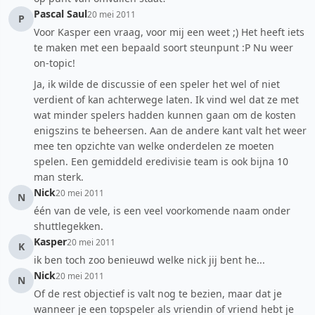
Pascal Saul
20 mei 2011
P
Voor Kasper een vraag, voor mij een weet ;) Het heeft iets
te maken met een bepaald soort steunpunt :P Nu weer
on-topic!
Ja, ik wilde de discussie of een speler het wel of niet
verdient of kan achterwege laten. Ik vind wel dat ze met
wat minder spelers hadden kunnen gaan om de kosten
enigszins te beheersen. Aan de andere kant valt het weer
mee ten opzichte van welke onderdelen ze moeten
spelen. Een gemiddeld eredivisie team is ook bijna 10
man sterk.
Nick
20 mei 2011
N
één van de vele, is een veel voorkomende naam onder
shuttlegekken.
Kasper
20 mei 2011
K
ik ben toch zoo benieuwd welke nick jij bent he...
Nick
20 mei 2011
N
Of de rest objectief is valt nog te bezien, maar dat je
wanneer je een topspeler als vriendin of vriend hebt je