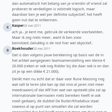
dan automatisch het belang van je vriendin of vriend zal
proberen te verdedigen is volstrekt logisch, maar
daardoor ben je wel per definitie subjectief, het heeft
geen nut dat te ontkennen.
Kasper
20 mei 2011
K
ach ja.. je kent me, gebruik de verkeerde voorbeelden.
Maar ik zeg niets meer.. want ik ben zooo
beinvloed..Gelukkig is de rest hier wel objectief..
Boekhouder
20 mei 2011
B
Dat is dan volgens jouw berekening op basis van de in
het artikel aangegeven teamsamenstelling een kleine €
20.000 (reken er ook nog Ridder bij die daar ook is en dan
zit je op een dikke € 21.000).
Denkt men nu echt dat er daar voor Rune Massing nog
wat valt te leren (die kan op dat nivo al jaren niet meer
meedraaien) of dat Afif hier wat van opsteekt (die zal op
internationale toernooien niets bereiken heeft ie ook
nooit gedaan), de dubbel De Ruiter/Khodabux staat
sowieso al op punt van omvallen die zal worden
opgesplitst dus het heeft geen nut meer om daar nog in