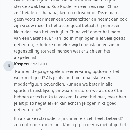
sterkte zwak team. Rob Ridder en een reis naar China
zelf betalen ... hahaha, keep on dreaming! Deze man is
geen voorzitter maar een vooraanzitter en neemt dan ook
zijn vrouw mee. In het beste geval betaalt hij een zeer
klein deel van het verblijf in China zelf onder het mom
van een vakantie. Er kan idd in mijn ogen niet veel goeds
gebeuren, ik heb ze namelijk wijd openstaan en zie in
tegenstelling tot veel mensen wat er zich aan het
afspelen is!
Kasper
19 mei 2011
K
Kunnen de jonge spelers keer ervaring opdoen is het
weer niet goed? Als je als land niet gaat sla je een
modderfiguur! bovendien, kunnen we beter in alle
sporten thuisblijven, en waarom sturen we ajax de CL in
hebben er toch niks te zoeken. Ik weet het niet, maar ben
je altijd zo negatief? er kan echt in je ogen niks goed
gebeuren he?
En als onze rob ridder zijn china reis zelf heeft betaald?
zou ook nog kunnen he.. Kom op probeer is niet altijd het