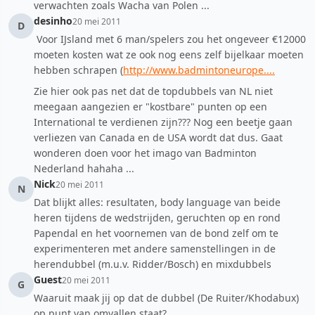
verwachten zoals Wacha van Polen ...
desinho
20 mei 2011
D
Voor IJsland met 6 man/spelers zou het ongeveer €12000
moeten kosten wat ze ook nog eens zelf bijelkaar moeten
hebben schrapen (
http://www.badmintoneurope....
Zie hier ook pas net dat de topdubbels van NL niet
meegaan aangezien er "kostbare" punten op een
International te verdienen zijn??? Nog een beetje gaan
verliezen van Canada en de USA wordt dat dus. Gaat
wonderen doen voor het imago van Badminton
Nederland hahaha ...
Nick
20 mei 2011
N
Dat blijkt alles: resultaten, body language van beide
heren tijdens de wedstrijden, geruchten op en rond
Papendal en het voornemen van de bond zelf om te
experimenteren met andere samenstellingen in de
herendubbel (m.u.v. Ridder/Bosch) en mixdubbels
Guest
20 mei 2011
G
Waaruit maak jij op dat de dubbel (De Ruiter/Khodabux)
op punt van omvallen staat?