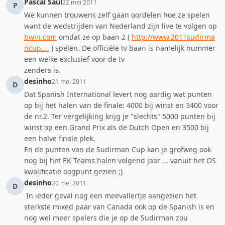
Pascal Saul
22 mei 2011
P
We kunnen trouwens zelf gaan oordelen hoe ze spelen
want de wedstrijden van Nederland zijn live te volgen op
bwin.com
omdat ze op baan 2 (
http://www.2011sudirma
ncup....
) spelen. De officiële tv baan is namelijk nummer
een welke exclusief voor de tv
zenders is.
desinho
21 mei 2011
D
Dat Spanish International levert nog aardig wat punten
op bij het halen van de finale: 4000 bij winst en 3400 voor
de nr.2. Ter vergelijking krijg je "slechts" 5000 punten bij
winst op een Grand Prix als de Dutch Open en 3500 bij
een halve finale plek.
En de punten van de Sudirman Cup kan je grofweg ook
nog bij het EK Teams halen volgend jaar ... vanuit het OS
kwalificatie oogpunt gezien ;)
desinho
20 mei 2011
D
In ieder geval nog een meevallertje aangezien het
sterkste mixed paar van Canada ook op de Spanish is en
nog wel meer spelers die je op de Sudirman zou