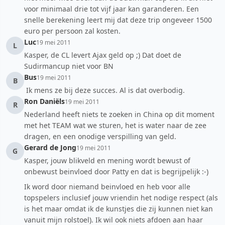
voor minimaal drie tot vijf jaar kan garanderen. Een
snelle berekening leert mij dat deze trip ongeveer 1500
euro per persoon zal kosten.
Luc
19 mei 2011
L
Kasper, de CL levert Ajax geld op ;) Dat doet de
Sudirmancup niet voor BN
Bus
19 mei 2011
B
Ik mens ze bij deze succes. Al is dat overbodig.
Ron Daniëls
19 mei 2011
R
Nederland heeft niets te zoeken in China op dit moment
met het TEAM wat we sturen, het is water naar de zee
dragen, en een onodige verspilling van geld.
Gerard de Jong
19 mei 2011
G
Kasper, jouw blikveld en mening wordt bewust of
onbewust beinvloed door Patty en dat is begrijpelijk :-)
Ik word door niemand beinvloed en heb voor alle
topspelers inclusief jouw vriendin het nodige respect (als
is het maar omdat ik de kunstjes die zij kunnen niet kan
vanuit mijn rolstoel). Ik wil ook niets afdoen aan haar