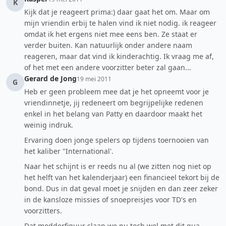
K
Kijk dat je reageert prima:) daar gaat het om. Maar om
mijn vriendin erbij te halen vind ik niet nodig. ik reageer
omdat ik het ergens niet mee eens ben. Ze staat er
verder buiten. Kan natuurlijk onder andere naam
reageren, maar dat vind ik kinderachtig. Ik vraag me af,
of het met een andere voorzitter beter zal gaan...
Gerard de Jong
19 mei 2011
G
Heb er geen probleem mee dat je het opneemt voor je
vriendinnetje, jij redeneert om begrijpelijke redenen
enkel in het belang van Patty en daardoor maakt het
weinig indruk.
Ervaring doen jonge spelers op tijdens toernooien van
het kaliber "International'.
Naar het schijnt is er reeds nu al (we zitten nog niet op
het helft van het kalenderjaar) een financieel tekort bij de
bond. Dus in dat geval moet je snijden en dan zeer zeker
in de kansloze missies of snoepreisjes voor TD's en
voorzitters.
Dat modderfiguur slaan we nu toch wel met dit qua