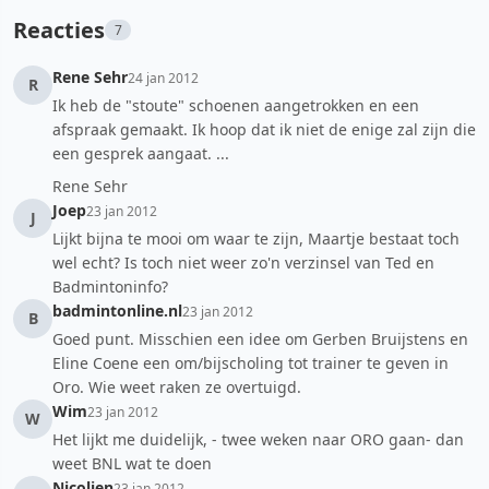
Reacties
7
Rene Sehr
24 jan 2012
R
Ik heb de "stoute" schoenen aangetrokken en een
afspraak gemaakt. Ik hoop dat ik niet de enige zal zijn die
een gesprek aangaat. ...
Rene Sehr
Joep
23 jan 2012
J
Lijkt bijna te mooi om waar te zijn, Maartje bestaat toch
wel echt? Is toch niet weer zo'n verzinsel van Ted en
Badmintoninfo?
badmintonline.nl
23 jan 2012
B
Goed punt. Misschien een idee om Gerben Bruijstens en
Eline Coene een om/bijscholing tot trainer te geven in
Oro. Wie weet raken ze overtuigd.
Wim
23 jan 2012
W
Het lijkt me duidelijk, - twee weken naar ORO gaan- dan
weet BNL wat te doen
Nicolien
23 jan 2012