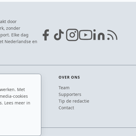
akt door
rk, zonder
port. Elke dag
het Nederlandse en
OVER ONS
Team
 werken. Met
ton
Supporters
media-cookies
n
Tip de redactie
s. Lees meer in
inton
Contact
ton