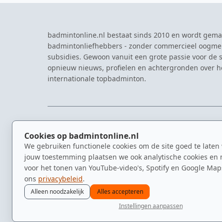
badmintonline.nl bestaat sinds 2010 en wordt gema
badmintonliefhebbers - zonder commercieel oogme
subsidies. Gewoon vanuit een grote passie voor de s
opnieuw nieuws, profielen en achtergronden over 
internationale topbadminton.
NAVIGATIE
EVENTS
Cookies op badmintonline.nl
Nieuws
Eredivisie
We gebruiken functionele cookies om de site goed te laten
Kennisbank
NK Badmin
jouw toestemming plaatsen we ook analytische cookies en 
Spelers
Dutch Ope
voor het tonen van YouTube-video's, Spotify en Google Map
Clubs
Zomerbadm
ons
privacybeleid
.
Video's
Alleen noodzakelijk
Alles accepteren
Instellingen aanpassen
© 2010–2026 badmintonline.nl · geen excuses, gewoon badmin