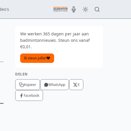
deo's
We werken 365 dagen per jaar aan
badmintonnieuws. Steun ons vanaf
€0,01.
Ik steun jullie!
DELEN
Kopieer
WhatsApp
X
Facebook