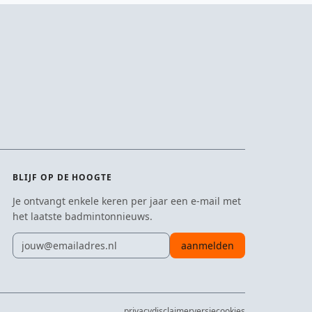
BLIJF OP DE HOOGTE
Je ontvangt enkele keren per jaar een e-mail met
het laatste badmintonnieuws.
E-mailadres
aanmelden
privacy
disclaimer
versie
cookies