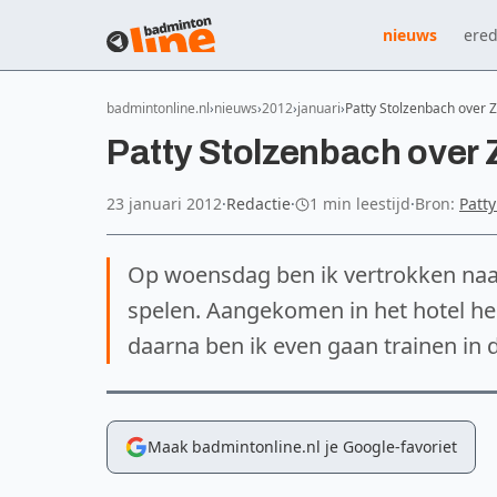
nieuws
ered
badmintonline.nl
nieuws
2012
januari
Patty Stolzenbach over
Patty Stolzenbach over
23 januari 2012
·
Redactie
·
1 min leestijd
·
Bron:
Patt
Op woensdag ben ik vertrokken naa
spelen. Aangekomen in het hotel heb
daarna ben ik even gaan trainen in d
Maak badmintonline.nl je Google-favoriet