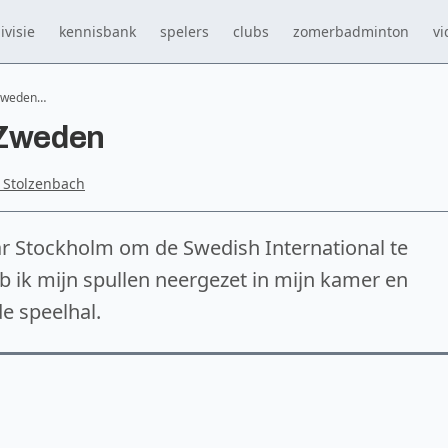
ivisie
kennisbank
spelers
clubs
zomerbadminton
vi
 Zweden…
 Zweden
y Stolzenbach
r Stockholm om de Swedish International te
 ik mijn spullen neergezet in mijn kamer en
e speelhal.