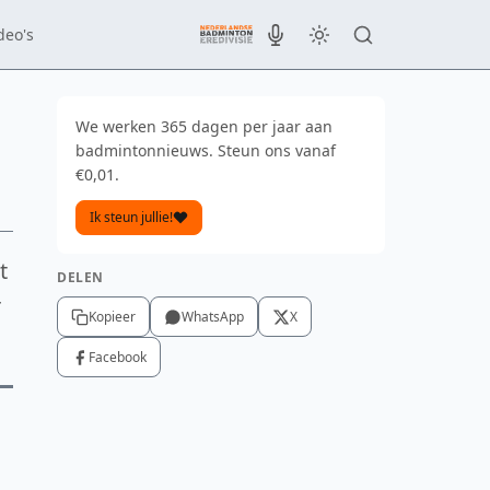
deo's
We werken 365 dagen per jaar aan
badmintonnieuws. Steun ons vanaf
€0,01.
Ik steun jullie!
t
DELEN
r
Kopieer
WhatsApp
X
Facebook