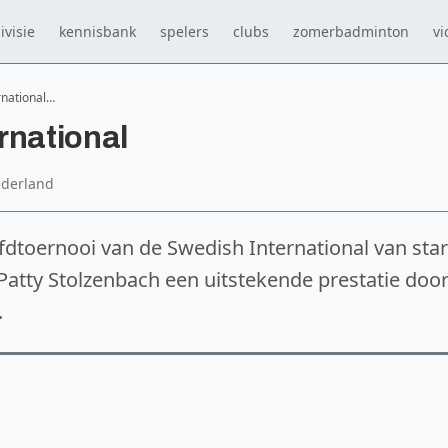
ivisie
kennisbank
spelers
clubs
zomerbadminton
vi
rnational…
rnational
ederland
dtoernooi van de Swedish International van star
Patty Stolzenbach een uitstekende prestatie doo
.