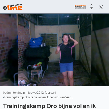
badmintonline.nl
nieuws
2012
februari
Trainingskamp Oro bijna vol en ik ben vol van Viet…
Trainingskamp Oro bijna vol en ik