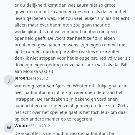
er duidelijkheid komt dan was Laura niet zo groot
geworden en net zo anoniem gestoren als dat ze in het
leven geroepen was. Het zou veel leuker zijn als het echt
alleen maar over badminton zou gaan maar de
werkelijkheid is dat we een bond hebben die geen
openheid geeft. De voorzitter heeft zelf zijn eigen
problemen geschapen en wenst zijn eigen rommel niet
op te ruimen, dan krijg je zulke reakties en ze zullen
denk ik niet stoppen voor het is opgelost. Ted vd Meer zit
door zijn eigen gedrag net zo aan Laura vast als dat Bill
aan Monika vast zit.
Jeroen
24 feb 2012
J
wat een gezeur van Sjors en Wouter dit stukje gaat echt
over badminton en jullie zijn weer open deur aan het
intrappen. De randzaken zijn bekend en verdienen
aandacht en die krijgen ze al genoeg op deze site. Zodra
het echt over het spelletje gaat is het toch leuk om daar
op een andere manier op te reageren!
Wouter
23 feb 2012
W
De voorzitter is de Houdini van de badminton, hij