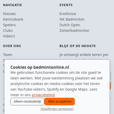
NAVIGATIE
EVENTS
Nieuws
Eredivisie
Kennisbank
NK Badminton
Spelers
Dutch Open
Clubs
Zomerbadminton
Video's
OVER ONS
BLIJF OP DE HOOGTE
Team
Je ontvangt enkele keren per
Supporters
jaar een e-mail met het
Tip de redactie
laatste badmintonnieuws.
Cookies op badmintonline.nl
Contact
We gebruiken functionele cookies om de site goed te
E-mailadres
laten werken. Met jouw toestemming plaatsen we ook
analytische cookies en media-cookies voor het tonen
aanmelden
van YouTube-video's, Spotify en Google Maps. Lees
meer in ons
privacybeleid
.
Alleen noodzakelijk
Alles accepteren
© 2010–2026 badmintonline.nl · getest op snelheid, precisie en een beetje
Instellingen aanpassen
geluk
nieuws
spelers
ranglijst
zomer
menu