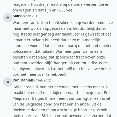
reageren. Hou die je reactie bij de onderwerpen die er
om vragen en dat zijn er HEEL veel.
Mark
24 feb 2012
M
Wanneer randzaken hoofdzaken zijn geworden omdat ze
maar niet worden opgelost dan is het duidelijk dat er
nog steeds niet genoeg aandacht voor is geweest of dat
iemand er belang bij heeft dat er zo min mogelijk
aandacht voor is (dat is dan de partij die het had moeten
oplossen en dat nalaat). Wanneer gaan we nu eens
beseffen dat zolang dat sponsorcontract boven onze
badmintonvelden blijft hangen dit continue discussies
zal blijven opleveren. Los het op!!! dan hoeven we het er
ook niet meer over te hebben!!!
Ron Daniels
24 feb 2012
R
Hallo Jeroen, ik ben het helemaal met je eens maar BNL
maakt het er zelf naar. Kijk nou naar het stukje over Erik
Meijs naar België. Binnen een paar uur ligt er een brief
van de Belgische bond om het een en ander uit de
doeken te doen en te ontkrachten. Je hoort er dus ook
niets meer over, BNL kan er ook gewoon voor zorgen dat