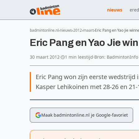
nieuws
ered
badmintonline.nl
nieuws
2012
maart
Eric Pang en Yao Jie winn
Eric Pang en Yao Jie win
30 maart 2012
·
1 min leestijd
·
Bron: BadmintonInfo
Eric Pang won zijn eerste wedstrijd
Kasper Lehikoinen met 28-26 en 21-
Maak badmintonline.nl je Google-favoriet