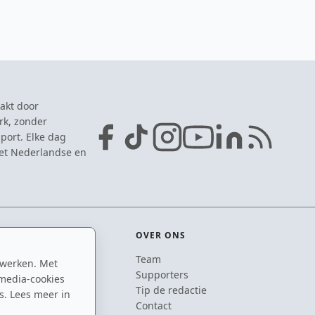
akt door
rk, zonder
port. Elke dag
het Nederlandse en
OVER ONS
Team
 werken. Met
ton
Supporters
media-cookies
n
Tip de redactie
s. Lees meer in
inton
Contact