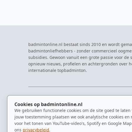
badmintonline.nl bestaat sinds 2010 en wordt gema
badmintonliefhebbers - zonder commercieel oogme
subsidies. Gewoon vanuit een grote passie voor de s
opnieuw nieuws, profielen en achtergronden over 
internationale topbadminton.
NAVIGATIE
EVENTS
Cookies op badmintonline.nl
Nieuws
Eredivisie
We gebruiken functionele cookies om de site goed te laten
Kennisbank
NK Badmin
jouw toestemming plaatsen we ook analytische cookies en 
Spelers
Dutch Ope
voor het tonen van YouTube-video's, Spotify en Google Map
Clubs
Zomerbadm
ons
privacybeleid
.