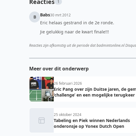
Reacties
1
Babs
30 mrt 2012
B
Eric helaas gestrand in de 2e ronde.
Jie gelukkig naar de kwart finale!!!
Reacties zijn afkomstig uit de periode dat badmintonline.nl Disqus
Meer over dit onderwerp
26 februari 2026
Eric Pang over zijn Duitse jaren, de ge
‘challenge’ en een mogelijke terugkeer
25 oktober 2024
Tabeling en Piek winnen Nederlands
onderonsje op Yonex Dutch Open