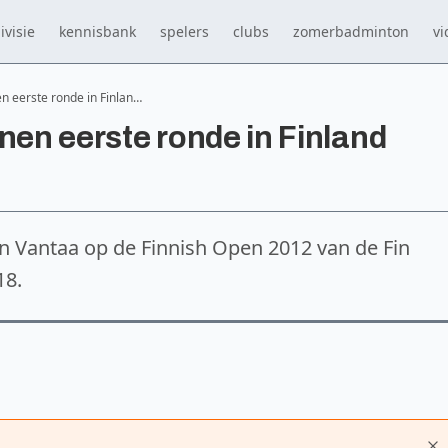
ivisie
kennisbank
spelers
clubs
zomerbadminton
vi
en eerste ronde in Finlan…
nen eerste ronde in Finland
 in Vantaa op de Finnish Open 2012 van de Fin
18.