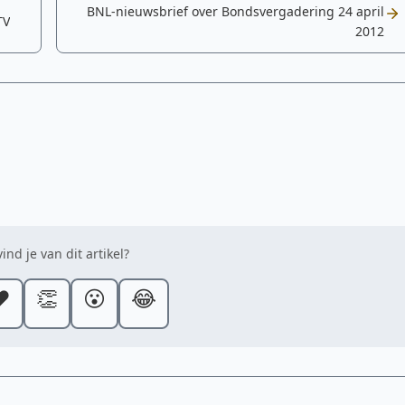
BNL-nieuwsbrief over Bondsvergadering 24 april
TV
2012
ind je van dit artikel?
️
👏
😮
😂