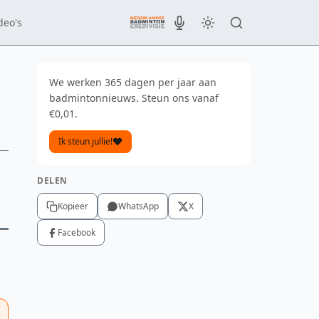
deo's
We werken 365 dagen per jaar aan
badmintonnieuws. Steun ons vanaf
€0,01.
Ik steun jullie!
DELEN
Kopieer
WhatsApp
X
Facebook