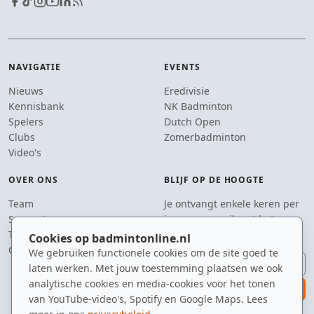
NAVIGATIE
EVENTS
Nieuws
Eredivisie
Kennisbank
NK Badminton
Spelers
Dutch Open
Clubs
Zomerbadminton
Video's
OVER ONS
BLIJF OP DE HOOGTE
Team
Je ontvangt enkele keren per
Supporters
jaar een e-mail met het
Tip de redactie
laatste badmintonnieuws.
Cookies op badmintonline.nl
Contact
We gebruiken functionele cookies om de site goed te
E-mailadres
laten werken. Met jouw toestemming plaatsen we ook
analytische cookies en media-cookies voor het tonen
aanmelden
van YouTube-video's, Spotify en Google Maps. Lees