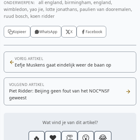
all england, birmingham, england,
ONDERWERPEN:
wimbledon, yao jie, lotte jonathans, paulien van dooremalen,
ruud bosch, koen ridder
Kopieer
WhatsApp
X
Facebook
VORIG ARTIKEL
Eefje Muskens gaat eindelijk weer de baan op
VOLGEND ARTIKEL
Piet Ridder: Beijing geen fout van het NOC*NSF
geweest
Wat vind je van dit artikel?
🔥
❤️
👏
😮
😂