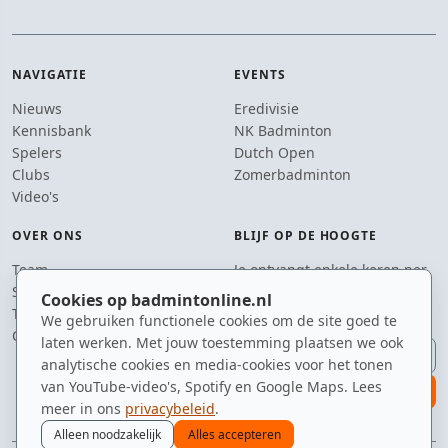
NAVIGATIE
EVENTS
Nieuws
Eredivisie
Kennisbank
NK Badminton
Spelers
Dutch Open
Clubs
Zomerbadminton
Video's
OVER ONS
BLIJF OP DE HOOGTE
Team
Je ontvangt enkele keren per
Supporters
jaar een e-mail met het
Cookies op badmintonline.nl
Tip de redactie
laatste badmintonnieuws.
We gebruiken functionele cookies om de site goed te
Contact
laten werken. Met jouw toestemming plaatsen we ook
E-mailadres
analytische cookies en media-cookies voor het tonen
van YouTube-video's, Spotify en Google Maps. Lees
aanmelden
meer in ons
privacybeleid
.
Alleen noodzakelijk
Alles accepteren