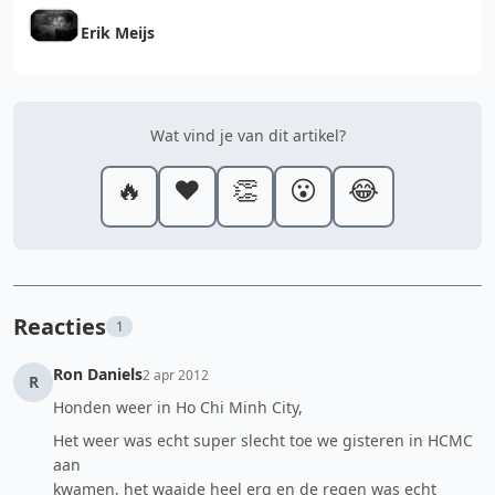
Erik Meijs
Wat vind je van dit artikel?
🔥
❤️
👏
😮
😂
Reacties
1
Ron Daniels
2 apr 2012
R
Honden weer in Ho Chi Minh City,
Het weer was echt super slecht toe we gisteren in HCMC
aan
kwamen, het waaide heel erg en de regen was echt