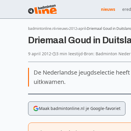
nieuws
ered
badmintonline.nl
nieuws
2012
april
Driemaal Goud in Duitslan
Driemaal Goud in Duitsl
9 april 2012
·
3 min leestijd
·
Bron: Badminton Neder
De Nederlandse jeugdselectie heeft
uitkwamen.
Maak badmintonline.nl je Google-favoriet