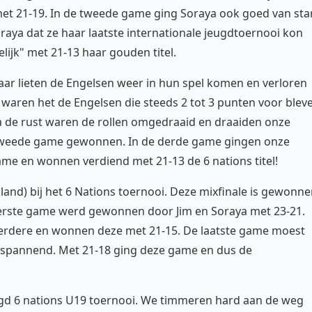
t 21-19. In de tweede game ging Soraya ook goed van sta
aya dat ze haar laatste internationale jeugdtoernooi kon
ijk" met 21-13 haar gouden titel.
ar lieten de Engelsen weer in hun spel komen en verloren
waren het de Engelsen die steeds 2 tot 3 punten voor blev
a de rust waren de rollen omgedraaid en draaiden onze
tweede game gewonnen. In de derde game gingen onze
me en wonnen verdiend met 21-13 de 6 nations titel!
sland) bij het 6 Nations toernooi. Deze mixfinale is gewonn
erste game werd gewonnen door Jim en Soraya met 23-21.
rdere en wonnen deze met 21-15. De laatste game moest
 spannend. Met 21-18 ging deze game en dus de
agd 6 nations U19 toernooi. We timmeren hard aan de weg