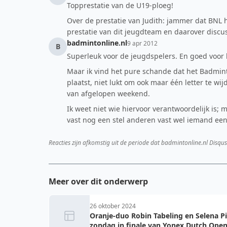
Topprestatie van de U19-ploeg!
Over de prestatie van Judith: jammer dat BNL 
prestatie van dit jeugdteam en daarover discus
badmintonline.nl
9 apr 2012
B
Superleuk voor de jeugdspelers. En goed voor
Maar ik vind het pure schande dat het Badmint
plaatst, niet lukt om ook maar één letter te wi
van afgelopen weekend.
Ik weet niet wie hiervoor verantwoordelijk is;
vast nog een stel anderen vast wel iemand een 
Reacties zijn afkomstig uit de periode dat badmintonline.nl Disqus
Meer over dit onderwerp
26 oktober 2024
Oranje-duo Robin Tabeling en Selena P
zondag in finale van Yonex Dutch Ope