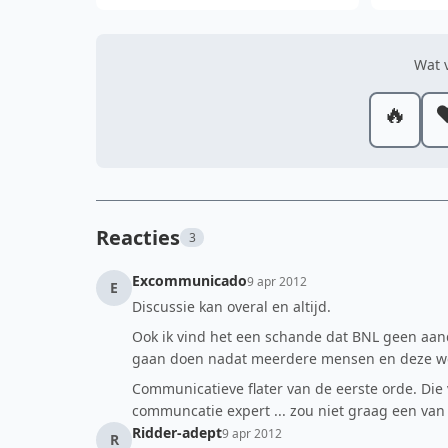
Wat v
🔥
❤
Reacties
3
Excommunicado
9 apr 2012
E
Discussie kan overal en altijd.
Ook ik vind het een schande dat BNL geen aand
gaan doen nadat meerdere mensen en deze we
Communicatieve flater van de eerste orde. Die 
communcatie expert ... zou niet graag een van z
Ridder-adept
9 apr 2012
R