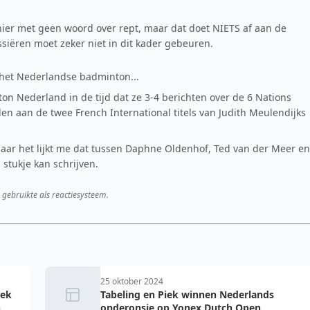
hier met geen woord over rept, maar dat doet NIETS af aan de
siëren moet zeker niet in dit kader gebeuren.
 het Nederlandse badminton...
on Nederland in de tijd dat ze 3-4 berichten over de 6 Nations
jden aan de twee French International titels van Judith Meulendijks
 maar het lijkt me dat tussen Daphne Oldenhof, Ted van der Meer en
stukje kan schrijven.
 gebruikte als reactiesysteem.
25 oktober 2024
iek
Tabeling en Piek winnen Nederlands
n
onderonsje op Yonex Dutch Open