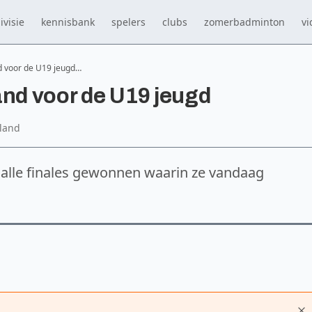
ivisie
kennisbank
spelers
clubs
zomerbadminton
vi
d voor de U19 jeugd…
and voor de U19 jeugd
land
 alle finales gewonnen waarin ze vandaag