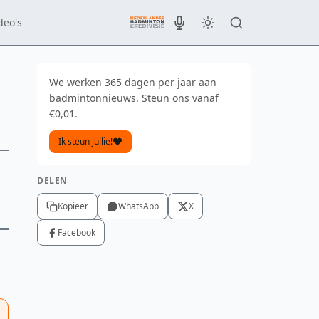
deo's
We werken 365 dagen per jaar aan
badmintonnieuws. Steun ons vanaf
€0,01.
Ik steun jullie!
DELEN
Kopieer
WhatsApp
X
Facebook