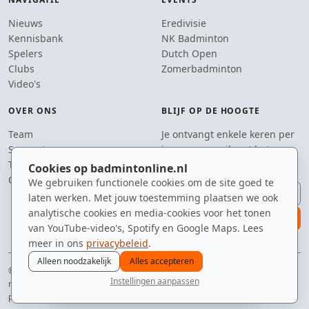
Nieuws
Eredivisie
Kennisbank
NK Badminton
Spelers
Dutch Open
Clubs
Zomerbadminton
Video's
OVER ONS
BLIJF OP DE HOOGTE
Team
Je ontvangt enkele keren per
Supporters
jaar een e-mail met het
Tip de redactie
laatste badmintonnieuws.
Cookies op badmintonline.nl
Contact
We gebruiken functionele cookies om de site goed te
E-mailadres
laten werken. Met jouw toestemming plaatsen we ook
analytische cookies en media-cookies voor het tonen
aanmelden
van YouTube-video's, Spotify en Google Maps. Lees
meer in ons
privacybeleid
.
Alleen noodzakelijk
Alles accepteren
© 2010–2026 badmintonline.nl · altijd op zoek naar de perfecte tumbling
Instellingen aanpassen
netshot
nieuws
spelers
ranglijst
zomer
menu
privacy
disclaimer
versie
cookies