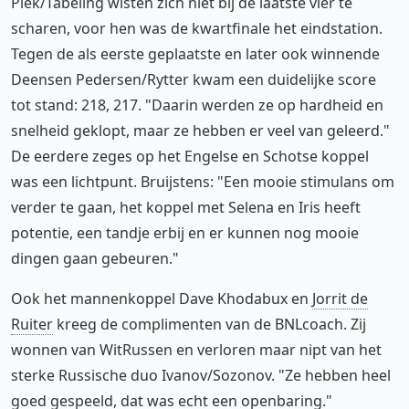
Piek/Tabeling wisten zich niet bij de laatste vier te
scharen, voor hen was de kwartfinale het eindstation.
Tegen de als eerste geplaatste en later ook winnende
Deensen Pedersen/Rytter kwam een duidelijke score
tot stand: 218, 217. "Daarin werden ze op hardheid en
snelheid geklopt, maar ze hebben er veel van geleerd."
De eerdere zeges op het Engelse en Schotse koppel
was een lichtpunt. Bruijstens: "Een mooie stimulans om
verder te gaan, het koppel met Selena en Iris heeft
potentie, een tandje erbij en er kunnen nog mooie
dingen gaan gebeuren."
Ook het mannenkoppel Dave Khodabux en
Jorrit de
Ruiter
kreeg de complimenten van de BNLcoach. Zij
wonnen van WitRussen en verloren maar nipt van het
sterke Russische duo Ivanov/Sozonov. "Ze hebben heel
goed gespeeld, dat was echt een openbaring."