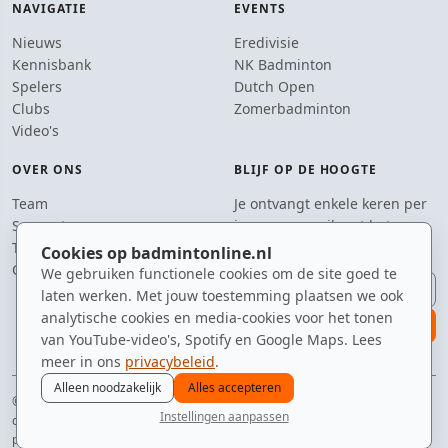
NAVIGATIE
EVENTS
Nieuws
Eredivisie
Kennisbank
NK Badminton
Spelers
Dutch Open
Clubs
Zomerbadminton
Video's
OVER ONS
BLIJF OP DE HOOGTE
Team
Je ontvangt enkele keren per
Supporters
jaar een e-mail met het
Tip de redactie
laatste badmintonnieuws.
Cookies op badmintonline.nl
Contact
We gebruiken functionele cookies om de site goed te
E-mailadres
laten werken. Met jouw toestemming plaatsen we ook
analytische cookies en media-cookies voor het tonen
aanmelden
van YouTube-video's, Spotify en Google Maps. Lees
meer in ons
privacybeleid
.
Alleen noodzakelijk
Alles accepteren
© 2010–2026 badmintonline.nl · beter in online nieuws dan in
Instellingen aanpassen
conditietraining
nieuws
spelers
ranglijst
zomer
menu
privacy
disclaimer
versie
cookies