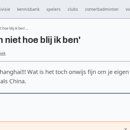
ivisie
kennisbank
spelers
clubs
zomerbadminton
vi
t hoe blij ik ben'…
 niet hoe blij ik ben'
iek
hanghai!!! Wat is het toch onwijs fijn om je eigen
 als China.