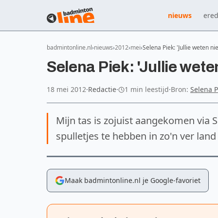
nieuws
ered
badmintonline.nl
nieuws
2012
mei
Selena Piek: 'Jullie weten nie
Selena Piek: 'Jullie weten
18 mei 2012
·
Redactie
·
1 min leestijd
·
Bron:
Selena P
Mijn tas is zojuist aangekomen via S
spulletjes te hebben in zo'n ver land
Maak badmintonline.nl je Google-favoriet