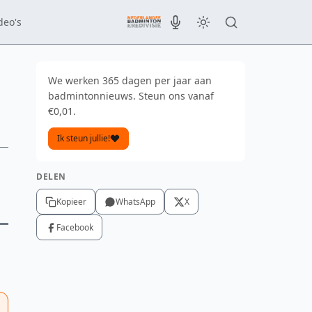
deo's
We werken 365 dagen per jaar aan
badmintonnieuws. Steun ons vanaf
€0,01.
Ik steun jullie!
DELEN
Kopieer
WhatsApp
X
Facebook