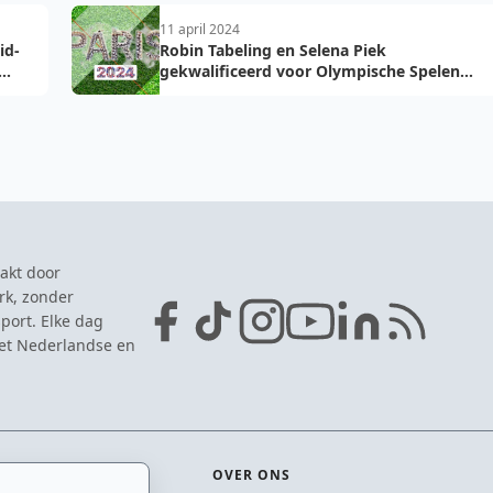
11 april 2024
id-
Robin Tabeling en Selena Piek
gekwalificeerd voor Olympische Spelen
2024 in Parijs
akt door
rk, zonder
port. Elke dag
het Nederlandse en
OVER ONS