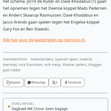
het schema.
Jorrit de Ruiter
en Dave Khodabux (1) gaan
het opnemen tegen het Deense koppel Mads Pedersen
en Anders Skaarup Rasmussen. Dave Khodabux en
Jacco Arends gaan spelen tegen het Engelse koppel
Gary Fox en Ben Stawski.
Klik hier voor de wedstrijden op toernooi.nl.
nederlanders, spanish open, madrid,
ONDERWERPEN:
toernooi, nick fransman, erik meijs, thamar peters, blogger,
piet ridder
Kopieer
WhatsApp
X
Facebook
VORIG ARTIKEL
Dagboek WK China: Geen bagage