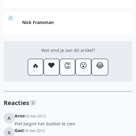
Nick Fransman
Wat vind je van dit artikel?
🔥
❤️
👏
😮
😂
Reacties
2
Arno
18 mei 2012
A
Piet begint het dubbel te zien
Gast
18 mei 2012
G