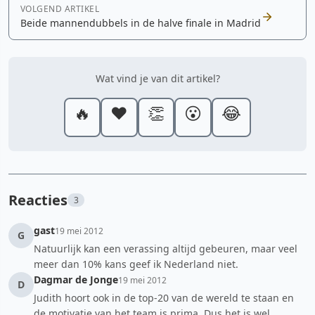
VOLGEND ARTIKEL
Beide mannendubbels in de halve finale in Madrid
Wat vind je van dit artikel?
🔥
❤️
👏
😮
😂
Reacties
3
gast
19 mei 2012
G
Natuurlijk kan een verassing altijd gebeuren, maar veel
meer dan 10% kans geef ik Nederland niet.
Dagmar de Jonge
19 mei 2012
D
Judith hoort ook in de top-20 van de wereld te staan en
de motivatie van het team is prima. Dus het is wel