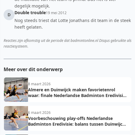
degelijk mogelijk.
Double trouble
19 mei 2012
D
Nog steeds triest dat Lotte Jonathans dit team in de steek
heeft gelaten.
Reacties zijn afkomstig uit de periode dat badmintonline.nl Disqus gebruikte als
reactiesysteem.
Meer over dit onderwerp
8 maart 2026
Almere en Duinwijck maken favorietenrol
waar: finale Nederlandse Badminton Eredivisie
herhaling van vorig jaar
6 maart 2026
Voorbeschouwing play-offs Nederlandse
Badminton Eredivisie: balans tussen Duinwijck
en Drop Shot, Almere favoriet tegen DKC