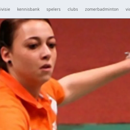
ivisie
kennisbank
spelers
clubs
zomerbadminton
vi