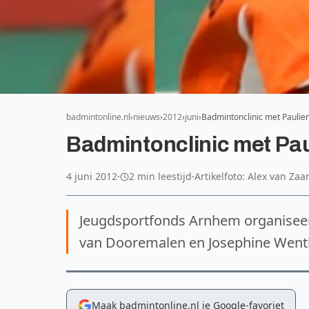
badmintonline.nl
nieuws
2012
juni
Badmintonclinic met Paulie
Badmintonclinic met Pa
4 juni 2012
·
2 min leestijd
·
Artikelfoto: Alex van Za
Jeugdsportfonds Arnhem organiseert
van Dooremalen en Josephine Wenth
Maak badmintonline.nl je Google-favoriet