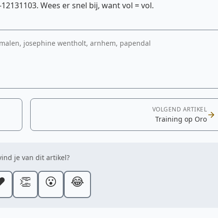
12131103. Wees er snel bij, want vol = vol.
emalen, josephine wentholt, arnhem, papendal
VOLGEND ARTIKEL
Training op Oro
ind je van dit artikel?
️
👏
😮
😂