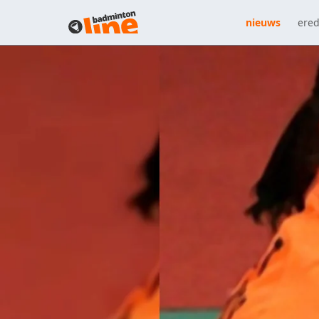
nieuws
ered