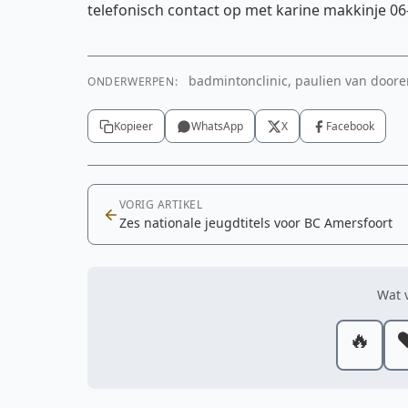
telefonisch contact op met karine makkinje 06-
badmintonclinic, paulien van door
ONDERWERPEN:
Kopieer
WhatsApp
X
Facebook
VORIG ARTIKEL
Zes nationale jeugdtitels voor BC Amersfoort
Wat v
🔥
❤