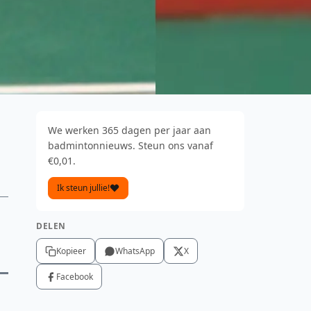
We werken 365 dagen per jaar aan
badmintonnieuws. Steun ons vanaf
€0,01.
Ik steun jullie!
n
DELEN
Kopieer
WhatsApp
X
Facebook