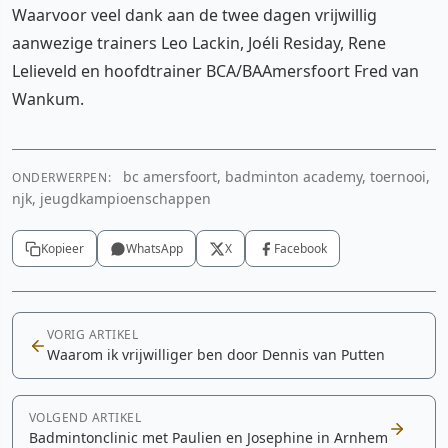
Waarvoor veel dank aan de twee dagen vrijwillig
aanwezige trainers Leo Lackin, Joéli Residay, Rene
Lelieveld en hoofdtrainer BCA/BAAmersfoort Fred van
Wankum.
bc amersfoort, badminton academy, toernooi,
ONDERWERPEN:
njk, jeugdkampioenschappen
Kopieer
WhatsApp
X
Facebook
VORIG ARTIKEL
Waarom ik vrijwilliger ben door Dennis van Putten
VOLGEND ARTIKEL
Badmintonclinic met Paulien en Josephine in Arnhem