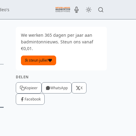
deo's
We werken 365 dagen per jaar aan
badmintonnieuws. Steun ons vanaf
€0,01.
Ik steun jullie!
DELEN
Kopieer
WhatsApp
X
Facebook