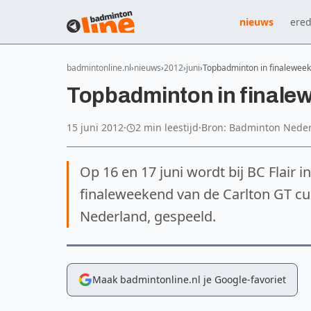
nieuws
ered
badmintonline.nl
nieuws
2012
juni
Topbadminton in finalewee
Topbadminton in finale
15 juni 2012
·
2 min leestijd
·
Bron: Badminton Nede
Op 16 en 17 juni wordt bij BC Flair 
finaleweekend van de Carlton GT c
Nederland, gespeeld.
Maak badmintonline.nl je Google-favoriet