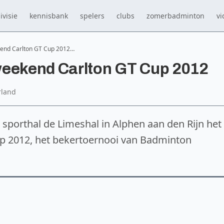
ivisie
kennisbank
spelers
clubs
zomerbadminton
vi
kend Carlton GT Cup 2012…
weekend Carlton GT Cup 2012
rland
in sporthal de Limeshal in Alphen aan den Rijn het
up 2012, het bekertoernooi van Badminton