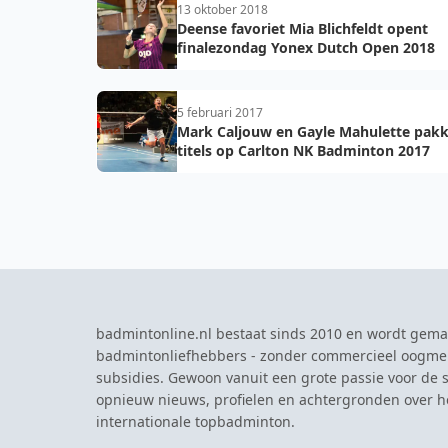
13 oktober 2018
Deense favoriet Mia Blichfeldt opent
finalezondag Yonex Dutch Open 2018
5 februari 2017
Mark Caljouw en Gayle Mahulette pak
titels op Carlton NK Badminton 2017
badmintonline.nl bestaat sinds 2010 en wordt gema
badmintonliefhebbers - zonder commercieel oogme
subsidies. Gewoon vanuit een grote passie voor de s
opnieuw nieuws, profielen en achtergronden over 
internationale topbadminton.