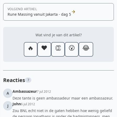
VOLGEND ARTIKEL
Rune Massing vanuit Jakarta - dag 5
Wat vind je van dit artikel?
🔥
❤️
👏
😮
😂
Reacties
7
Ambassazeur
7 jul 2012
A
Deze tante is geen ambassadeur maar een ambassazeur.
John
6 jul 2012
J
Zou BNL echt niet in de gaten hebben hoe wenig geliefd
de persoon Jonathans is onder de badmintonners, men