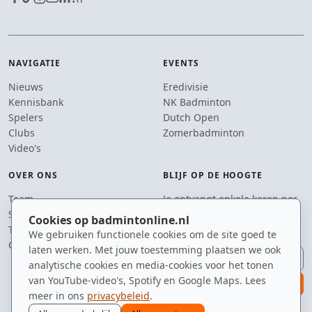
NAVIGATIE
EVENTS
Nieuws
Eredivisie
Kennisbank
NK Badminton
Spelers
Dutch Open
Clubs
Zomerbadminton
Video's
OVER ONS
BLIJF OP DE HOOGTE
Team
Je ontvangt enkele keren per
Supporters
jaar een e-mail met het
Cookies op badmintonline.nl
Tip de redactie
laatste badmintonnieuws.
We gebruiken functionele cookies om de site goed te
Contact
laten werken. Met jouw toestemming plaatsen we ook
E-mailadres
analytische cookies en media-cookies voor het tonen
van YouTube-video's, Spotify en Google Maps. Lees
aanmelden
meer in ons
privacybeleid
.