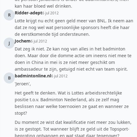
kan haar bloed wel drinken.
Ridder-adept
6 jul 2012
R
Lotte krijgt nu echt geen geld meer van BNL. Ik neem aan
dat ze nog wel wat persoonlijke sponsors heeft die haar
de eerstkomende tijd ondersteunen.
Jochem
6 jul 2012
J
Dat zeg ik niet. Ze kan nog van alles in het badminton
doen. Maar door die domme actie om ineens niet mee te
doen in China in mei is ze niet meer geschikt om
ambassadeur te zijn, getuigd niet echt van team spirit.
badmintonline.nl
6 jul 2012
B
'Jeroen',
Het geeft te denken. Wat is Lottes arbeidsrechtelijke
positie t.o.v. Badminton Nederland, als ze zelf mag
beslissen naar welke toernooien ze gaat en wanneer ze
stopt?
Du moment ze wist dat kwalificatie niet meer zou lukken,
is ze gestopt. Tot wanneer blijft ze geld uit de Topsport-
begroting ontvangen en wat staat daar tegenover?