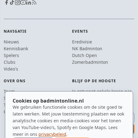
NAVIGATIE
EVENTS
Nieuws
Eredivisie
Kennisbank
NK Badminton
Spelers
Dutch Open
Clubs
Zomerbadminton
Video's
OVER ONS
BLIJF OP DE HOOGTE
Team
Je ontvangt enkele keren per
Supporters
jaar een e-mail met het
Cookies op badmintonline.nl
Tip de redactie
laatste badmintonnieuws.
We gebruiken functionele cookies om de site goed te
Contact
laten werken. Met jouw toestemming plaatsen we ook
E-mailadres
analytische cookies en media-cookies voor het tonen
van YouTube-video's, Spotify en Google Maps. Lees
aanmelden
meer in ons
privacybeleid
.