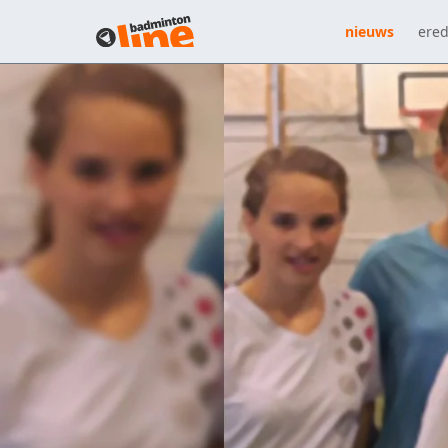
nieuws
ered