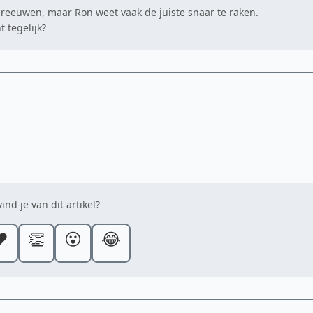
hreeuwen, maar Ron weet vaak de juiste snaar te raken.
 tegelijk?
ind je van dit artikel?
️
👏
😮
😂