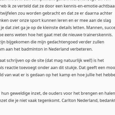
heb ik ze verteld dat ze door een kennis-en-emotie-achtba
twijfelen zou worden gebracht en dat ze er daarna achter
nken over onze sport kunnen leren en er mee aan de slag
 je dat ziet ga je op de kleinste details letten. Mannen, succ
e eens weten hoe het gaat met de nieuwe trainerskennis.
s zijn bijgekomen die mijn gedachtengoed verder zullen
am aan het badminton in Nederland verbeteren.
t schrijven op de site (dat mag natuurlijk wel!) is het
ls reactie toevoegt onder aan dit stukje. Dat geeft een moo
d van wat er is gedaan op het kamp en hoe jullie het hebb
r hun geweldige inzet, de ouders voor het brengen en hale
nzet die je niet vaak tegenkomt. Carlton Nederland, bedank