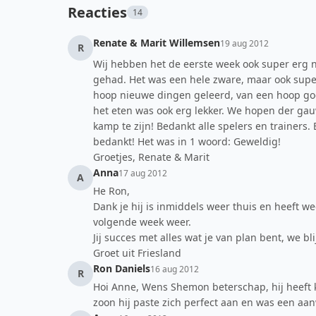
Reacties
14
Renate & Marit Willemsen
19 aug 2012
R
Wij hebben het de eerste week ook super erg n
gehad. Het was een hele zware, maar ook sup
hoop nieuwe dingen geleerd, van een hoop goei
het eten was ook erg lekker. We hopen der ga
kamp te zijn! Bedankt alle spelers en trainers.
bedankt! Het was in 1 woord: Geweldig!
Groetjes, Renate & Marit
Anna
17 aug 2012
A
He Ron,
Dank je hij is inmiddels weer thuis en heeft we
volgende week weer.
Jij succes met alles wat je van plan bent, we bl
Groet uit Friesland
Ron Daniels
16 aug 2012
R
Hoi Anne, Wens Shemon beterschap, hij heeft ke
zoon hij paste zich perfect aan en was een aa