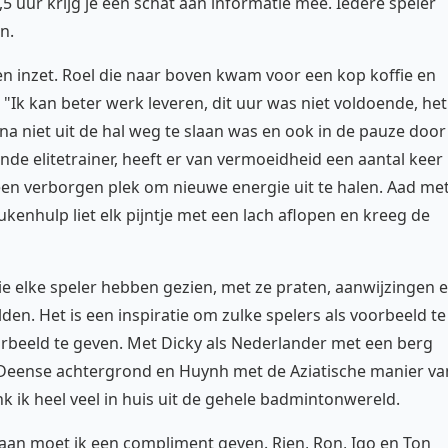
,5 uur krijg je een schat aan informatie mee. Iedere speler
n.
en inzet. Roel die naar boven kwam voor een kop koffie en
"Ik kan beter werk leveren, dit uur was niet voldoende, het
jna niet uit de hal weg te slaan was en ook in de pauze door
de elitetrainer, heeft er van vermoeidheid een aantal keer
en verborgen plek om nieuwe energie uit te halen. Aad me
ukenhulp liet elk pijntje met een lach aflopen en kreeg de
ie elke speler hebben gezien, met ze praten, aanwijzingen 
den. Het is een inspiratie om zulke spelers als voorbeeld te
rbeeld te geven. Met Dicky als Nederlander met een berg
jn Deense achtergrond en Huynh met de Aziatische manier va
ik heel veel in huis uit de gehele badmintonwereld.
daan moet ik een compliment geven. Rien, Ron, Igo en Ton