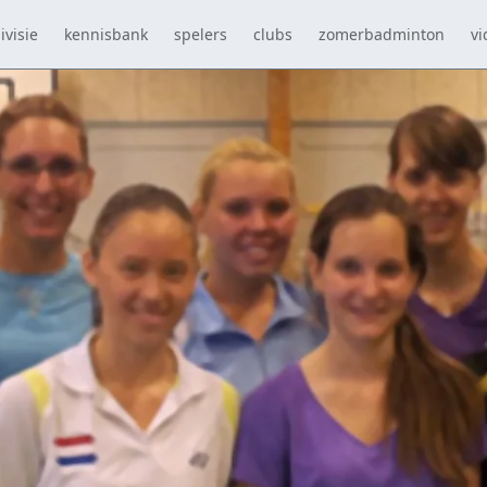
ivisie
kennisbank
spelers
clubs
zomerbadminton
vi