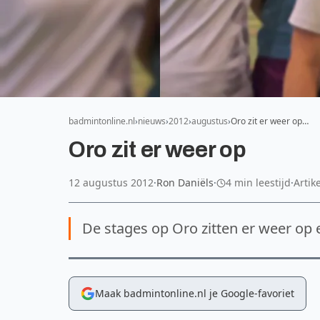
badmintonline.nl
nieuws
2012
augustus
Oro zit er weer op…
Oro zit er weer op
12 augustus 2012
·
Ron Daniëls
·
4 min leestijd
·
Artik
De stages op Oro zitten er weer op e
Maak badmintonline.nl je Google-favoriet