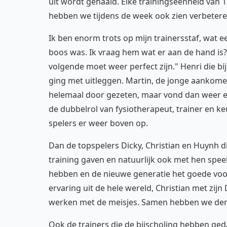
uit wordt gehaald. Elke trainingseenheid van 1
hebben we tijdens de week ook zien verbetere
Ik ben enorm trots op mijn trainersstaf, wat e
boos was. Ik vraag hem wat er aan de hand is? 
volgende moet weer perfect zijn." Henri die bi
ging met uitleggen. Martin, de jonge aankomen
helemaal door gezeten, maar vond dan weer e
de dubbelrol van fysiotherapeut, trainer en ke
spelers er weer boven op.
Dan de topspelers Dicky, Christian en Huynh d
training gaven en natuurlijk ook met hen speel
hebben en de nieuwe generatie het goede voo
ervaring uit de hele wereld, Christian met zi
werken met de meisjes. Samen hebben we denk 
Ook de trainers die de bijscholing hebben ge