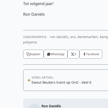
Tot volgend jaar!
Ron Daniëls
ron daniëls, oro, denemarken, kamp, t
ONDERWERPEN:
palyama
YouTube video
Om deze video te tonen is toestemming voor m
Kopieer
WhatsApp
X
Facebook
cookies nodig.
Cookie-instellingen aanpassen
VORIG ARTIKEL
Ewout Beukers traint op Oro! - deel 6
Ron Daniëls