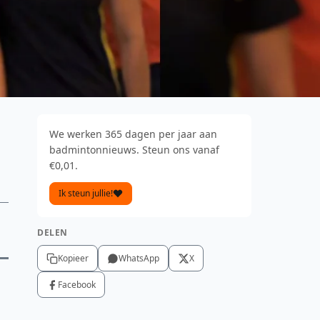
We werken 365 dagen per jaar aan
badmintonnieuws. Steun ons vanaf
€0,01.
Ik steun jullie!
DELEN
Kopieer
WhatsApp
X
Facebook