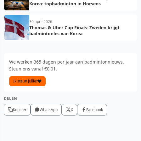
Korea: topbadminton in Horsens
30 april 2026
Thomas & Uber Cup Finals: Zweden krijgt
badmintonles van Korea
We werken 365 dagen per jaar aan badmintonnieuws.
Steun ons vanaf €0,01.
Ik steun jullie!
DELEN
Kopieer
WhatsApp
X
Facebook