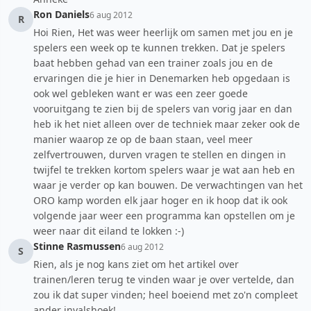
Ron Daniels
6 aug 2012
R
Hoi Rien, Het was weer heerlijk om samen met jou en je
spelers een week op te kunnen trekken. Dat je spelers
baat hebben gehad van een trainer zoals jou en de
ervaringen die je hier in Denemarken heb opgedaan is
ook wel gebleken want er was een zeer goede
vooruitgang te zien bij de spelers van vorig jaar en dan
heb ik het niet alleen over de techniek maar zeker ook de
manier waarop ze op de baan staan, veel meer
zelfvertrouwen, durven vragen te stellen en dingen in
twijfel te trekken kortom spelers waar je wat aan heb en
waar je verder op kan bouwen. De verwachtingen van het
ORO kamp worden elk jaar hoger en ik hoop dat ik ook
volgende jaar weer een programma kan opstellen om je
weer naar dit eiland te lokken :-)
Stinne Rasmussen
6 aug 2012
S
Rien, als je nog kans ziet om het artikel over
trainen/leren terug te vinden waar je over vertelde, dan
zou ik dat super vinden; heel boeiend met zo'n compleet
ander invalshoek!