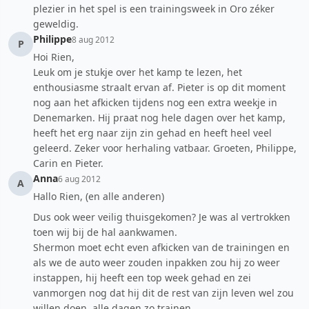
plezier in het spel is een trainingsweek in Oro zéker
geweldig.
Philippe
8 aug 2012
P
Hoi Rien,
Leuk om je stukje over het kamp te lezen, het
enthousiasme straalt ervan af. Pieter is op dit moment
nog aan het afkicken tijdens nog een extra weekje in
Denemarken. Hij praat nog hele dagen over het kamp,
heeft het erg naar zijn zin gehad en heeft heel veel
geleerd. Zeker voor herhaling vatbaar. Groeten, Philippe,
Carin en Pieter.
Anna
6 aug 2012
A
Hallo Rien, (en alle anderen)
Dus ook weer veilig thuisgekomen? Je was al vertrokken
toen wij bij de hal aankwamen.
Shermon moet echt even afkicken van de trainingen en
als we de auto weer zouden inpakken zou hij zo weer
instappen, hij heeft een top week gehad en zei
vanmorgen nog dat hij dit de rest van zijn leven wel zou
willen doen, alle dagen zo trainen.