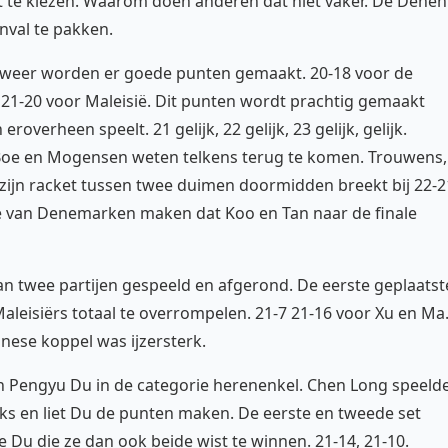
 te kiezen. Waarom doen anderen dat niet vaker. De Denen
nval te pakken.
 weer worden er goede punten gemaakt. 20-18 voor de
 21-20 voor Maleisië. Dit punten wordt prachtig gemaakt
roverheen speelt. 21 gelijk, 22 gelijk, 23 gelijk, gelijk.
Boe en Mogensen weten telkens terug te komen. Trouwens,
zijn racket tussen twee duimen doormidden breekt bij 22-2
e van Denemarken maken dat Koo en Tan naar de finale
aan twee partijen gespeeld en afgerond. De eerste geplaatst
eisiërs totaal te overrompelen. 21-7 21-16 voor Xu en Ma
nese koppel was ijzersterk.
n Pengyu Du in de categorie herenenkel. Chen Long speeld
ijks en liet Du de punten maken. De eerste en tweede set
Du die ze dan ook beide wist te winnen. 21-14, 21-10.