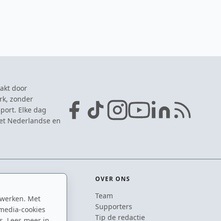
akt door
rk, zonder
port. Elke dag
het Nederlandse en
OVER ONS
Team
 werken. Met
ton
Supporters
media-cookies
n
Tip de redactie
s. Lees meer in