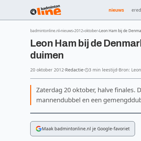
nieuws
ered
badmintonline.nl
nieuws
2012
oktober
Leon Ham bij de Denmar
Leon Ham bij de Denmar
duimen
20 oktober 2012
·
Redactie
·
3 min leestijd
·
Bron: Leo
Zaterdag 20 oktober, halve finales. D
mannendubbel en een gemengddub
Maak badmintonline.nl je Google-favoriet