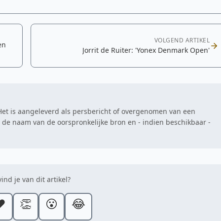
VOLGEND ARTIKEL
en
Jorrit de Ruiter: 'Yonex Denmark Open'
. Het is aangeleverd als persbericht of overgenomen van een
at de naam van de oorspronkelijke bron en - indien beschikbaar -
ind je van dit artikel?
️
👏
😮
😂