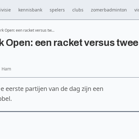
ivisie
kennisbank
spelers
clubs
zomerbadminton
vi
k Open: een racket versus tw…
k Open: een racket versus twee
n Ham
e eerste partijen van de dag zijn een
bel.