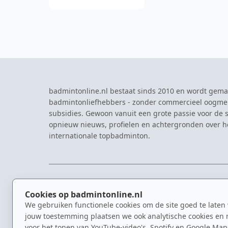
badmintonline.nl bestaat sinds 2010 en wordt gema
badmintonliefhebbers - zonder commercieel oogme
subsidies. Gewoon vanuit een grote passie voor de s
opnieuw nieuws, profielen en achtergronden over 
internationale topbadminton.
NAVIGATIE
EVENTS
Cookies op badmintonline.nl
Nieuws
Eredivisie
We gebruiken functionele cookies om de site goed te laten
Kennisbank
NK Badmin
jouw toestemming plaatsen we ook analytische cookies en 
Spelers
Dutch Ope
voor het tonen van YouTube-video's, Spotify en Google Map