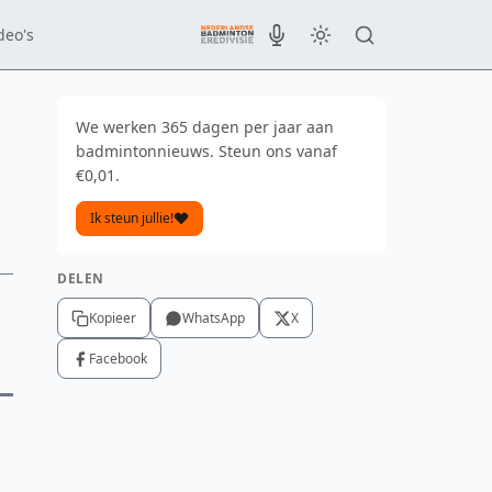
deo's
We werken 365 dagen per jaar aan
badmintonnieuws. Steun ons vanaf
€0,01.
Ik steun jullie!
DELEN
Kopieer
WhatsApp
X
Facebook