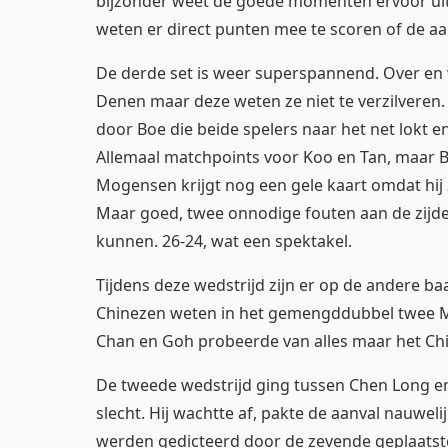
bijzonder weet de goede momenten ervoor uit
weten er direct punten mee te scoren of de aa
De derde set is weer superspannend. Over en
Denen maar deze weten ze niet te verzilveren.
door Boe die beide spelers naar het net lokt en e
Allemaal matchpoints voor Koo en Tan, maar 
Mogensen krijgt nog een gele kaart omdat hij 
Maar goed, twee onnodige fouten aan de zijd
kunnen. 26-24, wat een spektakel.
Tijdens deze wedstrijd zijn er op de andere b
Chinezen weten in het gemengddubbel twee Mal
Chan en Goh probeerde van alles maar het Chi
De tweede wedstrijd ging tussen Chen Long e
slecht. Hij wachtte af, pakte de aanval nauwel
werden gedicteerd door de zevende geplaatste 